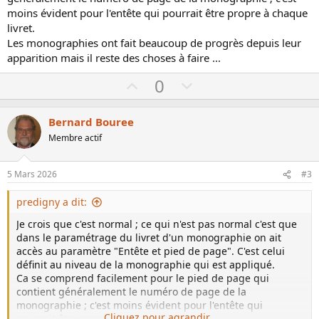
moins évident pour l'entête qui pourrait être propre à chaque
livret.
Les monographies ont fait beaucoup de progrès depuis leur
apparition mais il reste des choses à faire ...
U
D
0
p
o
v
w
Bernard Bouree
o
n
Membre actif
t
v
e
o
5 Mars 2026
#3
t
e
predigny a dit:
Je crois que c'est normal ; ce qui n'est pas normal c'est que
dans le paramétrage du livret d'un monographie on ait
accès au paramètre "Entête et pied de page". C'est celui
définit au niveau de la monographie qui est appliqué.
Ca se comprend facilement pour le pied de page qui
contient généralement le numéro de page de la
monographie ; c'est moins évident pour l'entête qui
Cliquez pour agrandir...
pourrait être propre à chaque livret.