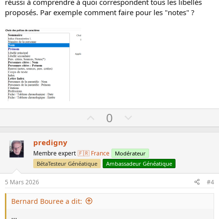
réussi à comprendre à quoi correspondent tous les libellés
proposés. Par exemple comment faire pour les "notes" ?
U
D
0
p
o
v
w
predigny
o
n
Membre expert
🇫🇷 France
Modérateur
t
v
BétaTesteur Généatique
Ambassadeur Généatique
e
o
5 Mars 2026
#4
t
e
Bernard Bouree a dit:
...