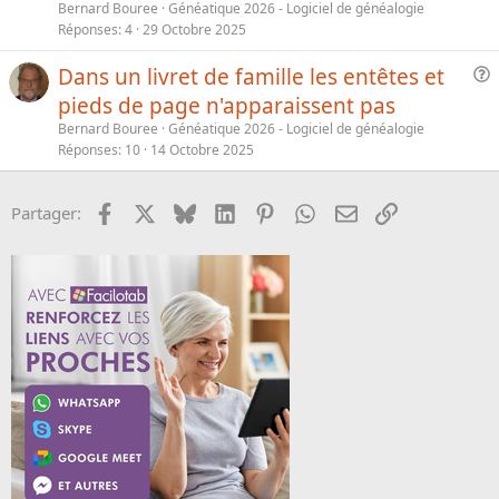
Bernard Bouree
Généatique 2026 - Logiciel de généalogie
s
Réponses
4
29 Octobre 2025
t
i
Dans un livret de famille les entêtes et
o
u
pieds de page n'apparaissent pas
n
e
Bernard Bouree
Généatique 2026 - Logiciel de généalogie
s
Réponses
10
14 Octobre 2025
t
i
Facebook
X
Bluesky
LinkedIn
Pinterest
WhatsApp
Email
Lien
Partager:
o
n