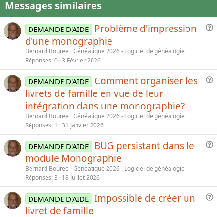
Messages similaires
Problème d'impression
DEMANDE D'AIDE
u
d'une monographie
e
Bernard Bouree
Généatique 2026 - Logiciel de généalogie
s
Réponses
0
3 Février 2026
t
i
Comment organiser les
DEMANDE D'AIDE
o
u
livrets de famille en vue de leur
n
e
intégration dans une monographie?
s
Bernard Bouree
Généatique 2026 - Logiciel de généalogie
t
Réponses
1
31 Janvier 2026
i
o
BUG persistant dans le
DEMANDE D'AIDE
n
u
module Monographie
e
Bernard Bouree
Généatique 2026 - Logiciel de généalogie
s
Réponses
3
18 Juillet 2026
t
i
Impossible de créer un
DEMANDE D'AIDE
o
u
livret de famille
n
e