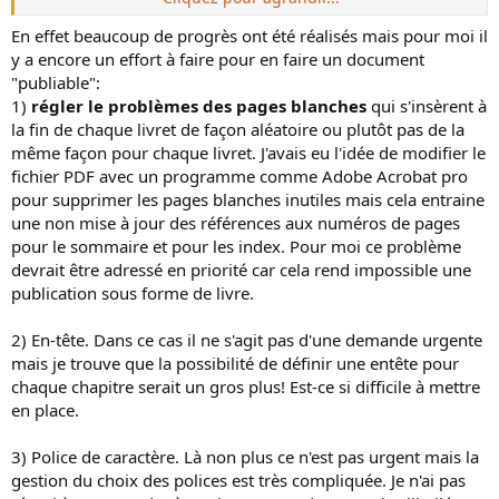
Les monographies ont fait beaucoup de progrès depuis
En effet beaucoup de progrès ont été réalisés mais pour moi il
leur apparition mais il reste des choses à faire ...
y a encore un effort à faire pour en faire un document
"publiable":
1)
régler le problèmes des pages blanches
qui s'insèrent à
la fin de chaque livret de façon aléatoire ou plutôt pas de la
même façon pour chaque livret. J'avais eu l'idée de modifier le
fichier PDF avec un programme comme Adobe Acrobat pro
pour supprimer les pages blanches inutiles mais cela entraine
une non mise à jour des références aux numéros de pages
pour le sommaire et pour les index. Pour moi ce problème
devrait être adressé en priorité car cela rend impossible une
publication sous forme de livre.
2) En-tête. Dans ce cas il ne s'agit pas d'une demande urgente
mais je trouve que la possibilité de définir une entête pour
chaque chapitre serait un gros plus! Est-ce si difficile à mettre
en place.
3) Police de caractère. Là non plus ce n'est pas urgent mais la
gestion du choix des polices est très compliquée. Je n'ai pas