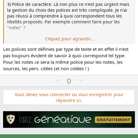
3) Police de caractère. Là non plus ce n'est pas urgent mais
la gestion du choix des polices est très compliquée. Je n'ai
pas réussi à comprendre à quoi correspondent tous les
libellés proposés. Par exemple comment faire pour les
"notes" ?
Cliquez pour agrandir...
Voir la pièce jointe 30525
Les polices sont définies par type de texte et en effet il n'est
pas toujours évident de savoir à quoi correspond tel type.
Pour les notes ce sera la même police pour les notes, les
sources, les pers. citées (et non cotées ! )
U
D
0
p
o
v
w
Vous devez vous connecter ou vous enregistrer pour
répondre ici.
o
n
t
v
e
o
t
e