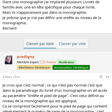
Dans une monographie j'ai implanté plusieurs Livrets de
a
u
famille avec une en-tête spécifique pour chaque livret.
d
t
i
Mais ils n'apparaissent pas dans la monographie.
s
Je précise que je n'ai pas défini une entête au niveau de la
c
monographie.
u
Bernard
s
s
i
Classer par date
Classer par vote
o
n
predigny
Membre expert
🇫🇷 France
Modérateur
BétaTesteur Généatique
Ambassadeur Généatique
4 Mars 2026
#2
Je crois que c'est normal ; ce qui n'est pas normal c'est que
dans le paramétrage du livret d'un monographie on ait accès
au paramètre "Entête et pied de page". C'est celui définit au
niveau de la monographie qui est appliqué.
Ca se comprend facilement pour le pied de page qui contient
généralement le numéro de page de la monographie ; c'est