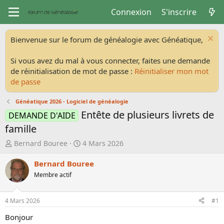
Connexion
S'inscrire
Bienvenue sur le forum de généalogie avec Généatique,
Si vous avez du mal à vous connecter, faites une demande
de réinitialisation de mot de passe :
Réinitialiser mon mot
de passe
Généatique 2026 - Logiciel de généalogie
Entête de plusieurs livrets de
DEMANDE D'AIDE
famille
A
D
Bernard Bouree
4 Mars 2026
u
a
t
t
Bernard Bouree
e
e
Membre actif
u
d
r
e
d
d
4 Mars 2026
#1
e
é
Bonjour
l
b