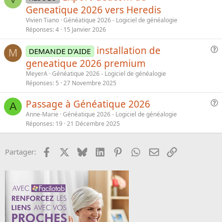
o
e
u
Geneatique 2026 vers Heredis
n
r
e
Vivien Tiano
Généatique 2026 - Logiciel de généalogie
m
s
Réponses
4
15 Janvier 2026
é
t
i
installation de
DEMANDE D'AIDE
M
o
u
geneatique 2026 premium
n
e
MeyerA
Généatique 2026 - Logiciel de généalogie
s
Réponses
5
27 Novembre 2025
t
i
Passage à Généatique 2026
A
o
u
Anne-Marie
Généatique 2026 - Logiciel de généalogie
n
e
Réponses
19
21 Décembre 2025
s
t
Facebook
X
Bluesky
LinkedIn
Pinterest
WhatsApp
Email
Lien
Partager:
i
o
n