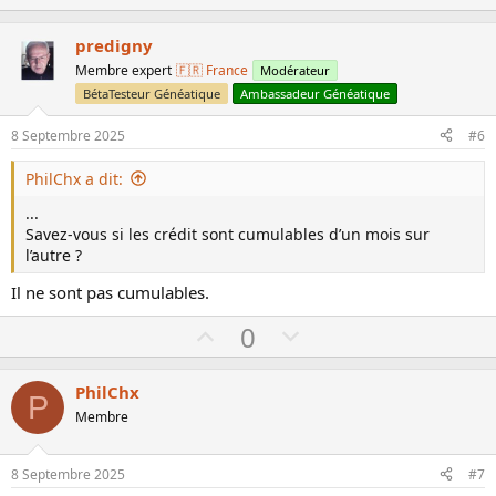
p
o
v
w
predigny
o
n
Membre expert
🇫🇷 France
Modérateur
t
v
BétaTesteur Généatique
Ambassadeur Généatique
e
o
8 Septembre 2025
#6
t
e
PhilChx a dit:
...
Savez-vous si les crédit sont cumulables d’un mois sur
l’autre ?
Il ne sont pas cumulables.
U
D
0
p
o
v
w
PhilChx
P
o
n
Membre
t
v
e
o
8 Septembre 2025
#7
t