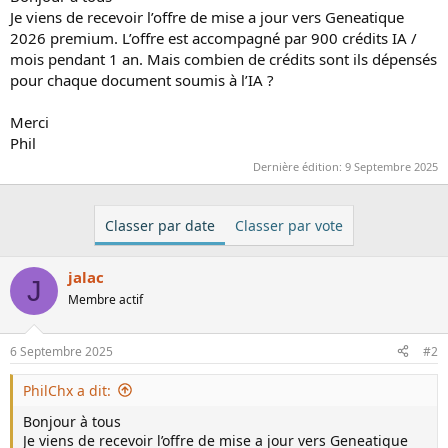
Je viens de recevoir l’offre de mise a jour vers Geneatique
i
2026 premium. L’offre est accompagné par 900 crédits IA /
s
c
mois pendant 1 an. Mais combien de crédits sont ils dépensés
u
pour chaque document soumis à l’IA ?
s
s
Merci
i
Phil
o
Dernière édition:
9 Septembre 2025
n
Classer par date
Classer par vote
jalac
J
Membre actif
6 Septembre 2025
#2
PhilChx a dit:
Bonjour à tous
Je viens de recevoir l’offre de mise a jour vers Geneatique