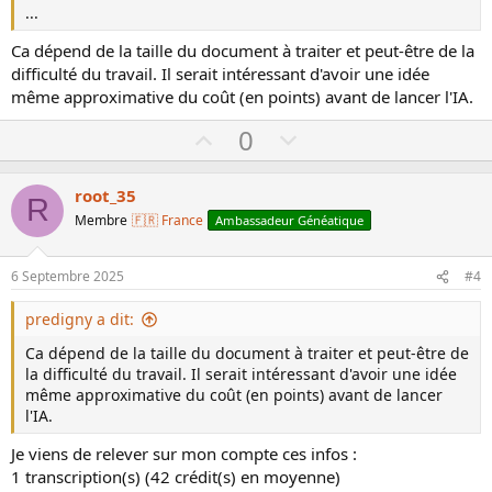
...
Ca dépend de la taille du document à traiter et peut-être de la
difficulté du travail. Il serait intéressant d'avoir une idée
même approximative du coût (en points) avant de lancer l'IA.
U
D
0
p
o
v
w
root_35
R
o
n
Membre
🇫🇷 France
Ambassadeur Généatique
t
v
e
o
6 Septembre 2025
#4
t
e
predigny a dit:
Ca dépend de la taille du document à traiter et peut-être de
la difficulté du travail. Il serait intéressant d'avoir une idée
même approximative du coût (en points) avant de lancer
l'IA.
Je viens de relever sur mon compte ces infos :
1 transcription(s) (42 crédit(s) en moyenne)