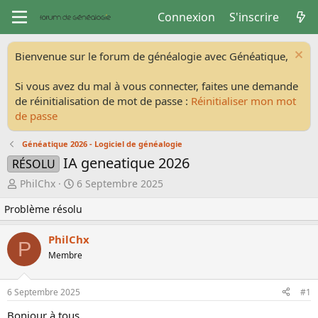
Connexion
S'inscrire
Bienvenue sur le forum de généalogie avec Généatique,
Si vous avez du mal à vous connecter, faites une demande
de réinitialisation de mot de passe :
Réinitialiser mon mot
de passe
Généatique 2026 - Logiciel de généalogie
IA geneatique 2026
RÉSOLU
A
D
PhilChx
6 Septembre 2025
u
a
Problème résolu
t
t
e
e
u
d
PhilChx
P
r
e
Membre
d
d
e
é
l
b
6 Septembre 2025
#1
a
u
Bonjour à tous
d
t