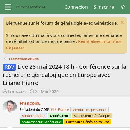
Connexion
S'inscrire
Bienvenue sur le forum de généalogie avec Généatique,
Si vous avez du mal à vous connecter, faites une demande
de réinitialisation de mot de passe :
Réinitialiser mon mot
de passe
Formations et Live
Live 28 mai 2024 18 h - Conférence sur la
RDV
recherche généalogique en Europe avec
Liliane Hierro
A
D
FrancoisL
24 Mai 2024
u
a
t
t
FrancoisL
e
e
Président du CDIP
🇫🇷 France
Membre du personnel
u
d
Administrateur
Modérateur
BétaTesteur Généatique
r
e
Ambassadeur Généatique
Partenaire Généalogiste Pro
d
d
e
é