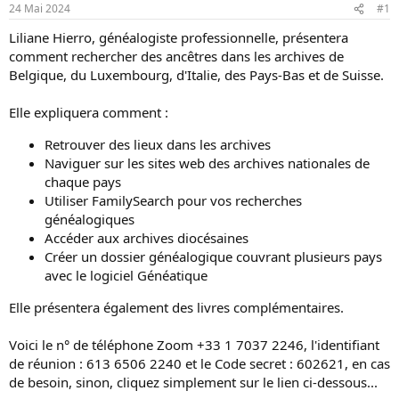
24 Mai 2024
#1
l
b
a
u
Liliane Hierro, généalogiste professionnelle, présentera
d
t
comment rechercher des ancêtres dans les archives de
i
Belgique, du Luxembourg, d'Italie, des Pays-Bas et de Suisse.
s
c
Elle expliquera comment :
u
s
Retrouver des lieux dans les archives
s
Naviguer sur les sites web des archives nationales de
i
chaque pays
o
Utiliser FamilySearch pour vos recherches
n
généalogiques
Accéder aux archives diocésaines
Créer un dossier généalogique couvrant plusieurs pays
avec le logiciel Généatique
Elle présentera également des livres complémentaires.
Voici le n° de téléphone Zoom +33 1 7037 2246, l'identifiant
de réunion : 613 6506 2240 et le Code secret : 602621, en cas
de besoin, sinon, cliquez simplement sur le lien ci-dessous...