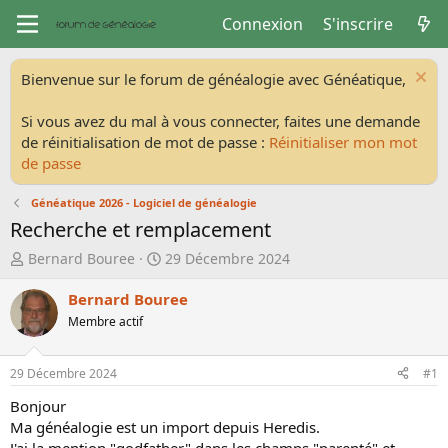
Connexion
S'inscrire
Bienvenue sur le forum de généalogie avec Généatique,
Si vous avez du mal à vous connecter, faites une demande
de réinitialisation de mot de passe :
Réinitialiser mon mot
de passe
Généatique 2026 - Logiciel de généalogie
Recherche et remplacement
A
D
Bernard Bouree
29 Décembre 2024
u
a
t
t
Bernard Bouree
e
e
Membre actif
u
d
r
e
d
d
29 Décembre 2024
#1
e
é
Bonjour
l
b
Ma généalogie est un import depuis Heredis.
a
u
J'ai la mention "godfather" dans les champs "parenté" et
d
t