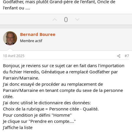
Godfather, mais plutôt Grand-père de l'enfant, Oncle de
l'enfant ou ....
U
D
0
p
o
v
w
Bernard Bouree
o
n
Membre actif
t
v
e
o
10 Avril 2025
#7
t
Bonjour, je reviens sur ce sujet car en fait dans l'importation
e
du fichier Heredis, Généatique a remplacé Godfather par
Parrain/Marraine.
J'ai donc essayé de procéder au remplacement de
Parrain/Marraine en tenant compte du sexe de la personne
citée.
J'ai donc utilisé le dictionnaire des données:
Choix de la rubrique = Personne citée - Qualité.
Pour condition je défini "Homme"
Je clique sur "Prendre en compte...."
J'affiche la liste