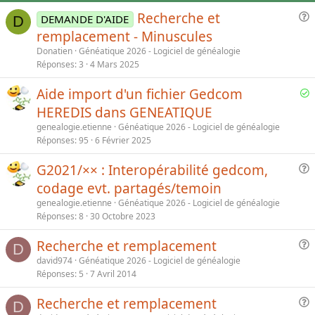
Recherche et
DEMANDE D'AIDE
D
u
remplacement - Minuscules
e
Donatien
Généatique 2026 - Logiciel de généalogie
s
Réponses
3
4 Mars 2025
t
i
S
Aide import d'un fichier Gedcom
o
o
HEREDIS dans GENEATIQUE
n
l
genealogie.etienne
Généatique 2026 - Logiciel de généalogie
v
Réponses
95
6 Février 2025
e
d
G2021/×× : Interopérabilité gedcom,
u
codage evt. partagés/temoin
e
genealogie.etienne
Généatique 2026 - Logiciel de généalogie
s
Réponses
8
30 Octobre 2023
t
i
Recherche et remplacement
D
o
u
david974
Généatique 2026 - Logiciel de généalogie
n
e
Réponses
5
7 Avril 2014
s
Recherche et remplacement
t
D