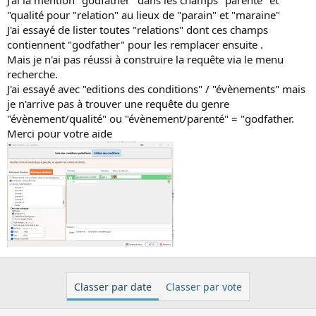
i
"qualité pour "relation" au lieux de "parain" et "maraine"
s
J'ai essayé de lister toutes "relations" dont ces champs
c
contiennent "godfather" pour les remplacer ensuite .
u
Mais je n'ai pas réussi à construire la requête via le menu
s
recherche.
s
J'ai essayé avec "editions des conditions" / "évènements" mais
i
je n'arrive pas à trouver une requête du genre
o
"évènement/qualité" ou "évènement/parenté" = "godfather.
n
Merci pour votre aide
Classer par date
Classer par vote