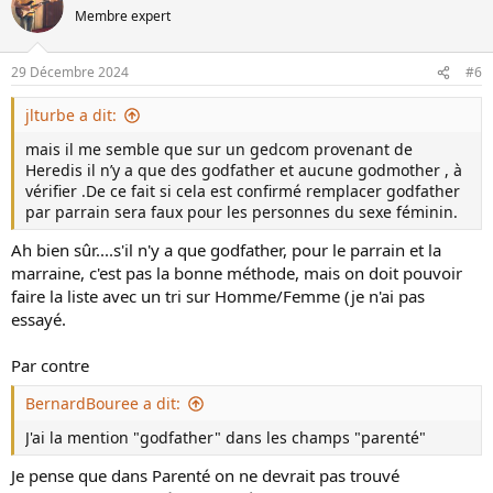
o
n
Membre expert
t
v
e
o
29 Décembre 2024
#6
t
e
jlturbe a dit:
mais il me semble que sur un gedcom provenant de
Heredis il n’y a que des godfather et aucune godmother , à
vérifier .De ce fait si cela est confirmé remplacer godfather
par parrain sera faux pour les personnes du sexe féminin.
Ah bien sûr....s'il n'y a que godfather, pour le parrain et la
marraine, c'est pas la bonne méthode, mais on doit pouvoir
faire la liste avec un tri sur Homme/Femme (je n'ai pas
essayé.
Par contre
BernardBouree a dit:
J'ai la mention "godfather" dans les champs "parenté"
Je pense que dans Parenté on ne devrait pas trouvé