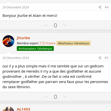
e
o
29 Décembre 2024
#4
t
Bonjour jturbe et Alain et merci!
e
U
D
0
p
o
v
w
jlturbe
o
n
Membre expert
🇫🇷 France
BétaTesteur Généatique
t
v
Ambassadeur Généatique
e
o
29 Décembre 2024
#5
t
e
oui il y a plus simple mais il me semble que sur un gedcom
provenant de Heredis il n’y a que des godfather et aucune
godmother , à vérifier .De ce fait si cela est confirmé
remplacer godfather par parrain sera faux pour les personnes
du sexe féminin.
U
D
0
p
o
v
w
AL1493