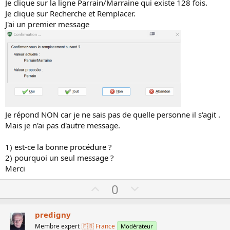
Je clique sur la ligne Parrain/Marraine qui existe 128 fois.
Je clique sur Recherche et Remplacer.
J'ai un premier message
Je répond NON car je ne sais pas de quelle personne il s'agit .
Mais je n'ai pas d'autre message.
1) est-ce la bonne procédure ?
2) pourquoi un seul message ?
Merci
U
D
0
p
o
v
w
predigny
o
n
Membre expert
🇫🇷 France
Modérateur