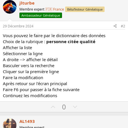
jlturbe
Membre expert
🇫🇷 France
BétaTesteur Généatique
Ambassadeur Généatique
29 Décembre 2024
#2
Vous pouvez le faire par le dictionnaire des données
Choix de la rubrique :
personne citée qualité
Afficher la liste
Sélectionner la ligne
A droite --> afficher le détail
Basculer vers la recherche
Cliquer sur la première ligne
Faire la modification
Après retour sur l'écran principal
Faire F6 pour passer à la fiche suivante
Continuez les modifications
U
D
0
p
o
v
w
AL1493
o
n
Membre expert