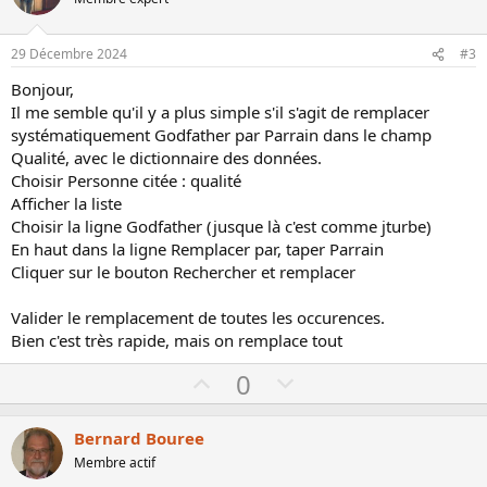
t
v
e
o
29 Décembre 2024
#3
t
Bonjour,
e
Il me semble qu'il y a plus simple s'il s'agit de remplacer
systématiquement Godfather par Parrain dans le champ
Qualité, avec le dictionnaire des données.
Choisir Personne citée : qualité
Afficher la liste
Choisir la ligne Godfather (jusque là c'est comme jturbe)
En haut dans la ligne Remplacer par, taper Parrain
Cliquer sur le bouton Rechercher et remplacer
Valider le remplacement de toutes les occurences.
Bien c'est très rapide, mais on remplace tout
U
D
0
p
o
v
w
Bernard Bouree
o
n
Membre actif
t
v