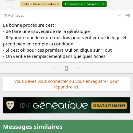
t
v
BétaTesteur Généatique
Ambassadeur Généatique
e
o
10 Avril 2025
#8
t
e
La bonne procédure c'est :
- de faire une sauvegarde de la généalogie
- Répondre oui deux ou trois fois pour vérifier que le logiciel
prend bien en compte la condition
- Si c'est ok pour ces premiers Oui on clique sur "Tout".
- On vérifie le remplacement dans quelques fiches.
U
D
0
p
o
v
w
Vous devez vous connecter ou vous enregistrer pour
répondre ici.
o
n
t
v
e
o
t
e
Messages similaires