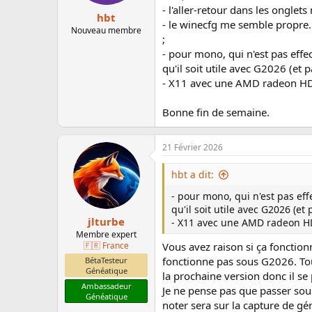
- l'aller-retour dans les onglets
hbt
- le winecfg me semble propre.
Nouveau membre
;
- pour mono, qui n'est pas effe
qu'il soit utile avec G2026 (et
- X11 avec une AMD radeon HD6
Bonne fin de semaine.
21 Février 2026
hbt a dit:
- pour mono, qui n'est pas ef
qu'il soit utile avec G2026 (e
jlturbe
- X11 avec une AMD radeon HD6
Membre expert
🇫🇷 France
Vous avez raison si ça fonctio
fonctionne pas sous G2026. Tou
BétaTesteur
Généatique
la prochaine version donc il s
Ambassadeur
Je ne pense pas que passer sous
Généatique
noter sera sur la capture de gé