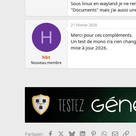
Sous linux en wayland je ne re
"Documents" mais j'ai aussi un
21 Février 2026
H
Merci pour ces compléments.
Un test de mono n'a rien changé
mise à jour 2026.
hbt
Nouveau membre
Facebook
X
Bluesky
LinkedIn
Pinterest
WhatsApp
Email
Lie
Partager: