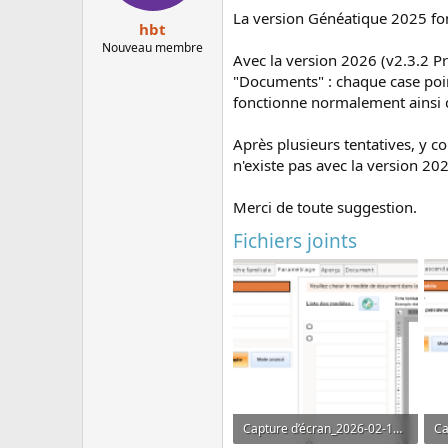
e
é
La version Généatique 2025 fon
hbt
l
b
Nouveau membre
a
u
Avec la version 2026 (v2.3.2 Pr
d
t
"Documents" : chaque case point
i
fonctionne normalement ainsi 
s
c
Après plusieurs tentatives, y 
u
n'existe pas avec la version 2
s
s
i
Merci de toute suggestion.
o
Fichiers joints
n
Capture d’écran_2026-02-19_22-29-13.png