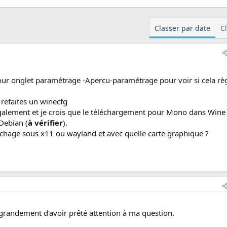
.8 KB · Affichages: 19
Classer par date
C
etour onglet paramétrage -Apercu-paramétrage pour voir si cela rè
refaites un winecfg
 également et je crois que le téléchargement pour Mono dans Wine
Debian (
à vérifier
).
chage sous x11 ou wayland et avec quelle carte graphique ?
 grandement d'avoir prêté attention à ma question.