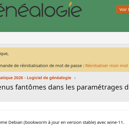
Voir
ique,
mande de réinitialisation de mot de passe :
Réinitialiser mon mot
atique 2026 - Logiciel de généalogie
enus fantômes dans les paramétrages 
stème Debian (bookworm à jour en version stable) avec wine-11.