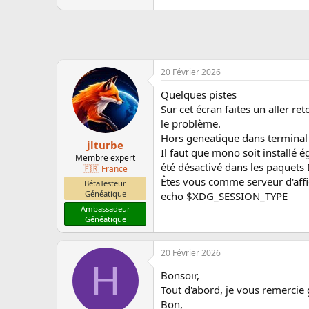
14.7 KB · Affichages: 19
18
20 Février 2026
Quelques pistes
Sur cet écran faites un aller r
le problème.
Hors geneatique dans terminal 
jlturbe
Il faut que mono soit installé
Membre expert
été désactivé dans les paquets 
🇫🇷 France
Êtes vous comme serveur d'affi
BétaTesteur
Généatique
echo $XDG_SESSION_TYPE
Ambassadeur
Généatique
20 Février 2026
H
Bonsoir,
Tout d'abord, je vous remercie
Bon,