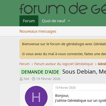
Forum
Quoi de neuf
Nouveaux messages
Bienvenue sur le forum de généalogie avec Généat
Si vous avez du mal à vous connecter, faites une de
Forum
Forum autour du logiciel Généatique
Géné
Sous Debian, M
DEMANDE D'AIDE
A
D
hbt
19 Février 2026
u
a
t
t
19 Février 2026
H
e
e
Bonjour,
u
d
J'utilise Généatique sur un sy
r
e
d
d