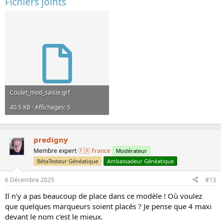
Fichiers joints
Coulet_mod_saisie.grf
40.5 KB · Affichages: 5
predigny
Membre expert
🇫🇷 France
Modérateur
BétaTesteur Généatique
Ambassadeur Généatique
6 Décembre 2025
#13
Il n'y a pas beaucoup de place dans ce modèle ! Où voulez
que quelques marqueurs soient placés ? Je pense que 4 maxi
devant le nom c'est le mieux.