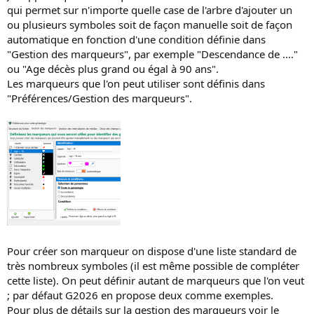
a
u
qui permet sur n'importe quelle case de l'arbre d'ajouter un
d
t
ou plusieurs symboles soit de façon manuelle soit de façon
i
automatique en fonction d'une condition définie dans
s
"Gestion des marqueurs", par exemple "Descendance de ...."
c
ou "Age décès plus grand ou égal à 90 ans".
u
Les marqueurs que l'on peut utiliser sont définis dans
s
"Préférences/Gestion des marqueurs".
s
i
o
n
Pour créer son marqueur on dispose d'une liste standard de
très nombreux symboles (il est même possible de compléter
cette liste). On peut définir autant de marqueurs que l'on veut
; par défaut G2026 en propose deux comme exemples.
Pour plus de détails sur la gestion des marqueurs voir le