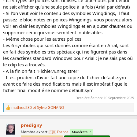
- Ici 4 types de polices sont utilisés. Le bloc-notes par défaut
ne sait afficher qu'une seule police à la fois (Arial par défaut)
- Si l'on veut voir le contenu des symboles Wingdings, il faut
passez le bloc-notes en polices Wingdings, vous pouvez alors
voir en clair les symboles Wingdings et en ajouter d'autres ou
supprimer ceux qui vous semblent inutilisables.
- Même chose pour les autres polices
Les 6 symboles qui sont donnés comme étant en Arial, sont
en fait des symboles très spéciaux qui ne figurent pas dans
les caractères standard Windows pour Arial ; je ne sais pas où
le cdip les a trouvés.
- A la fin on fait "Fichier/Enregistrer"
- Il est prudent d'avoir fait une copie du fichier default.sym
avant de faire des modifications mais il est impératif que le
fichier final modifié se nomme default.sym
Dernière édition:
10 Septembre 2025
mathieu230
et
Sylvie GONANO
L
e
s
r
predigny
é
Membre expert
🇫🇷 France
Modérateur
a