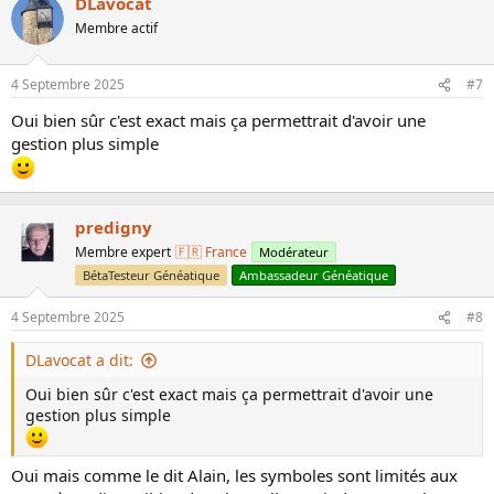
DLavocat
é
Membre actif
a
c
t
4 Septembre 2025
#7
i
o
Oui bien sûr c'est exact mais ça permettrait d'avoir une
n
s
gestion plus simple
:
predigny
Membre expert
🇫🇷 France
Modérateur
BétaTesteur Généatique
Ambassadeur Généatique
4 Septembre 2025
#8
DLavocat a dit:
Oui bien sûr c'est exact mais ça permettrait d'avoir une
gestion plus simple
Oui mais comme le dit Alain, les symboles sont limités aux