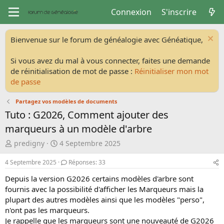
Connexion
S'inscrire
Bienvenue sur le forum de généalogie avec Généatique,
Si vous avez du mal à vous connecter, faites une demande
de réinitialisation de mot de passe :
Réinitialiser mon mot
de passe
Partagez vos modèles de documents
Tuto : G2026, Comment ajouter des
marqueurs à un modèle d'arbre
A
D
predigny
4 Septembre 2025
u
a
t
t
4 Septembre 2025
Réponses: 33
e
e
Depuis la version G2026 certains modèles d'arbre sont
u
d
fournis avec la possibilité d'afficher les Marqueurs mais la
r
e
plupart des autres modèles ainsi que les modèles "perso",
d
d
e
é
n'ont pas les marqueurs.
l
b
Je rappelle que les marqueurs sont une nouveauté de G2026