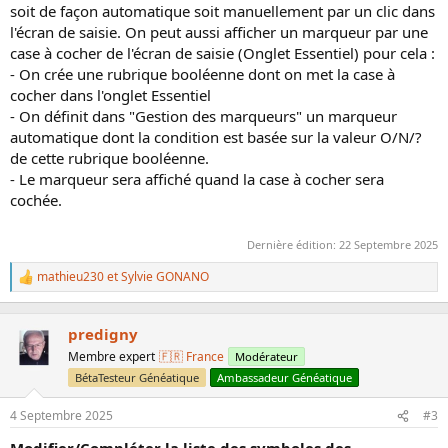
soit de façon automatique soit manuellement par un clic dans
l'écran de saisie. On peut aussi afficher un marqueur par une
case à cocher de l'écran de saisie (Onglet Essentiel) pour cela :
- On crée une rubrique booléenne dont on met la case à
cocher dans l'onglet Essentiel
- On définit dans "Gestion des marqueurs" un marqueur
automatique dont la condition est basée sur la valeur O/N/?
de cette rubrique booléenne.
- Le marqueur sera affiché quand la case à cocher sera
cochée.
Dernière édition:
22 Septembre 2025
mathieu230
et
Sylvie GONANO
L
e
s
r
predigny
é
Membre expert
🇫🇷 France
Modérateur
a
BétaTesteur Généatique
Ambassadeur Généatique
c
t
i
4 Septembre 2025
#3
o
n