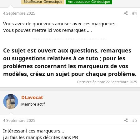
BétaTesteur Généatique
Ambassadeur Généatique
c
t
i
4 Septembre 2025
#4
o
n
Vous avez de quoi vous amuser avec ces marqueurs.
s
Vous pouvez mettre ici vos remarques ....
:
_________________________________​
Ce sujet est ouvert aux questions, remarques
ou suggestions relatives à ce tuto ; pour les
problèmes concernant les marqueurs de vos
modèles, créez un sujet pour chaque problème.
Dernière édition:
22 Septembre 2025
DLavocat
Membre actif
4 Septembre 2025
#5
Intéressant ces marqueurs...
j'ai fais les manips décrites sans PB