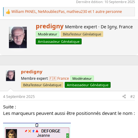
Dernière édition:
10 Septembre 2025
William PANEL
,
NeMoubliezPas
,
mathieu230
et 1 autre personne
L
e
s
W
predigny
Membre expert
·
De
Igny, France
r
r
é
Modérateur
BétaTesteur Généatique
i
a
t
Ambassadeur Généatique
c
t
t
i
e
o
n
n
b
s
predigny
y
:
Membre expert
🇫🇷 France
Modérateur
BétaTesteur Généatique
Ambassadeur Généatique
4 Septembre 2025
#2
Suite :
Les marqueurs peuvent aussi être positionnés devant le nom :