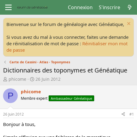
Connexion
S'inscrire
Bienvenue sur le forum de généalogie avec Généatique,
Si vous avez du mal à vous connecter, faites une demande
de réinitialisation de mot de passe :
Réinitialiser mon mot
de passe
Carte de Cassini - Atlas - Toponymes
Dictionnaires des toponymes et Généatique
A
D
phicome
26 Juin 2012
u
a
t
t
phicome
P
e
e
Membre expert
Ambassadeur Généatique
u
d
r
e
d
d
26 Juin 2012
#1
e
é
Bonjour à tous,
l
b
a
u
Simple réflexion sur une faiblesse de la mercatique.
d
t