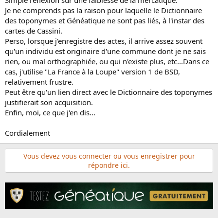
i
Je ne comprends pas la raison pour laquelle le Dictionnaire
s
des toponymes et Généatique ne sont pas liés, à l'instar des
c
cartes de Cassini.
u
Perso, lorsque j'enregistre des actes, il arrive assez souvent
s
qu'un individu est originaire d'une commune dont je ne sais
s
rien, ou mal orthographiée, ou qui n'existe plus, etc...Dans ce
i
cas, j'utilise "La France à la Loupe" version 1 de BSD,
o
relativement frustre.
n
Peut être qu'un lien direct avec le Dictionnaire des toponymes
justifierait son acquisition.
Enfin, moi, ce que j'en dis...
Cordialement
Vous devez vous connecter ou vous enregistrer pour
répondre ici.