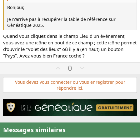
Bonjour,
Je n'arrive pas à récupérer la table de référence sur
Généatique 2025.
Quand vous cliquez dans le champ Lieu d'un événement,
vous avez une icône en bout de ce champ ; cette icône permet
d'ouvrir le "Volet des lieux" où il y a (en haut) un bouton
"Pays". Avez vous bien France coché ?
U
D
0
p
o
v
w
Vous devez vous connecter ou vous enregistrer pour
répondre ici.
o
n
t
v
e
o
t
e
Messages similaires