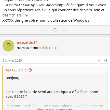
C:\Users\XXXXX\AppData\Roaming\Généatique\ si vous avez
un sous répertoire TableVille qui contient des fichiers .adb et
des fichiers .ini
XXXXX désigne votre nom d'utilisateur de Windows
U
D
0
p
o
v
w
pascaldu91
P
o
n
Nouveau membre
🇫🇷 France
t
v
e
o
6 Janvier 2025
#3
t
e
AL1493 a dit:
Bonjour,
Est-ce que la saisie semi-automatique a déjà fonctionné
avec G2025 ?
Pour votre problème, une restauration de la généalogie ne
Cliquez pour agrandir...