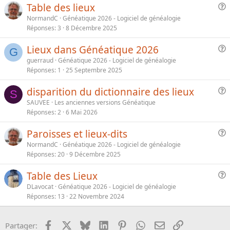
Table des lieux
u
NormandC
Généatique 2026 - Logiciel de généalogie
e
Réponses
3
8 Décembre 2025
s
Lieux dans Généatique 2026
t
G
u
i
guerraud
Généatique 2026 - Logiciel de généalogie
e
o
Réponses
1
25 Septembre 2025
s
n
disparition du dictionnaire des lieux
t
S
u
i
SAUVEE
Les anciennes versions Généatique
e
o
Réponses
2
6 Mai 2026
s
n
Paroisses et lieux-dits
t
u
i
NormandC
Généatique 2026 - Logiciel de généalogie
e
o
Réponses
20
9 Décembre 2025
s
n
Table des Lieux
t
u
i
DLavocat
Généatique 2026 - Logiciel de généalogie
e
o
Réponses
13
22 Novembre 2024
s
n
t
Facebook
X
Bluesky
LinkedIn
Pinterest
WhatsApp
Email
Lien
Partager:
i