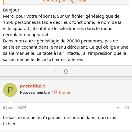
sert à rien, car les tables des lieux ne sont pas dans la
généalogie.
Bonjour
Merci pour votre réponse. Sur un fichier généalogique de
Normalement, à l'installation de G2025, une table des lieux
1500 personnes la table des lieux fonctionne, le nom de la
est incluse dans les fichiers d'installation. Si vous n'avez
ville apparait , il suffit de le sélectionner, dans le menu
jamais eu cette saisie semi-automatique c'est peut-être que
les tables des lieux ont été mal chargées.
déroulant qui apparait.
Dans mon autre généalogie de 20000 personnes, pas de
Regardez dans le répertoire
saisie en cochant dans le menu déroulant. Ce qui oblige à une
C:\Users\XXXXX\AppData\Roaming\Généatique\ si vous avez
saisie manuelle. La table à l'air intacte, j'ai l'impression que la
un sous répertoire TableVille qui contient des fichiers .adb
saisie manuelle de ce fichier est altérée.
et des fichiers .ini
XXXXX désigne votre nom d'utilisateur de Windows
U
D
0
p
o
v
w
pascaldu91
P
o
n
Nouveau membre
🇫🇷 France
t
v
e
o
6 Janvier 2025
#4
t
La saisie manuelle n'a jamais fonctionné dans mon gros
e
fichier.