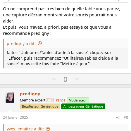
t
On ne comprend pas tres bien de quelle table vous parlez,
e
une capture d'écran montrant votre soucis pourrait nous
aider.
Et puis, vous n'avez, a priori, pas essayé ce que vous a
recommandé predigny :
predigny a dit:
faites "Utilitaires/Tables d'aide à la saisie" cliquez sur
"Effacer, puis recommencez "Utilitaires/Tables d'aide à la
saisie" mais cette fois faite "Mettre à jour".
U
D
0
p
o
v
w
predigny
o
n
Membre expert
🇫🇷 France
Modérateur
t
v
BétaTesteur Généatique
Ambassadeur Généatique
e
o
24 Janvier 2025
#8
t
e
yves.lemaitre a dit: