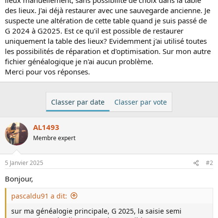
i
des lieux. J'ai déjà restaurer avec une sauvegarde ancienne. Je
s
suspecte une altération de cette table quand je suis passé de
c
G 2024 à G2025. Est ce qu'il est possible de restaurer
u
uniquement la table des lieux? Evidemment j'ai utilisé toutes
s
les possibilités de réparation et d'optimisation. Sur mon autre
s
fichier généalogique je n'ai aucun problème.
i
Merci pour vos réponses.
o
n
Classer par date
Classer par vote
AL1493
Membre expert
5 Janvier 2025
#2
Bonjour,
pascaldu91 a dit:
sur ma généalogie principale, G 2025, la saisie semi