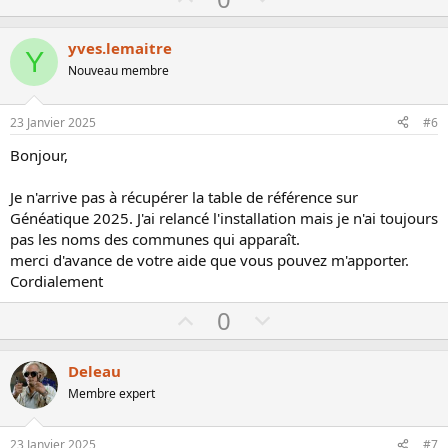
p
o
v
w
yves.lemaitre
Y
o
n
Nouveau membre
t
v
e
o
23 Janvier 2025
#6
t
Bonjour,
e
Je n'arrive pas à récupérer la table de référence sur
Généatique 2025. J'ai relancé l'installation mais je n'ai toujours
pas les noms des communes qui apparaît.
merci d'avance de votre aide que vous pouvez m'apporter.
Cordialement
U
D
0
p
o
v
w
Deleau
o
n
Membre expert
t
v
e
o
23 Janvier 2025
#7