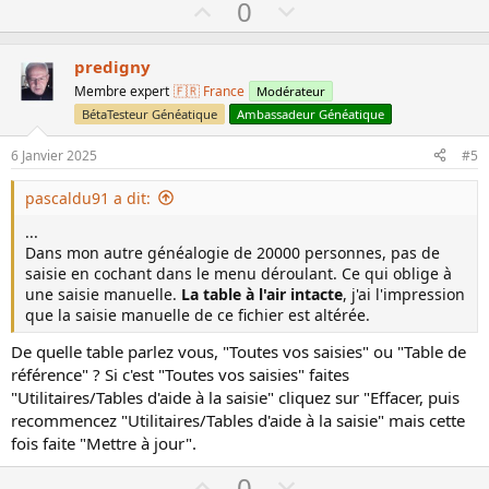
U
D
0
p
o
v
w
predigny
o
n
Membre expert
🇫🇷 France
Modérateur
t
v
BétaTesteur Généatique
Ambassadeur Généatique
e
o
6 Janvier 2025
#5
t
e
pascaldu91 a dit:
...
Dans mon autre généalogie de 20000 personnes, pas de
saisie en cochant dans le menu déroulant. Ce qui oblige à
une saisie manuelle.
La table à l'air intacte
, j'ai l'impression
que la saisie manuelle de ce fichier est altérée.
De quelle table parlez vous, "Toutes vos saisies" ou "Table de
référence" ? Si c'est "Toutes vos saisies" faites
"Utilitaires/Tables d'aide à la saisie" cliquez sur "Effacer, puis
recommencez "Utilitaires/Tables d'aide à la saisie" mais cette
fois faite "Mettre à jour".
U
D
0