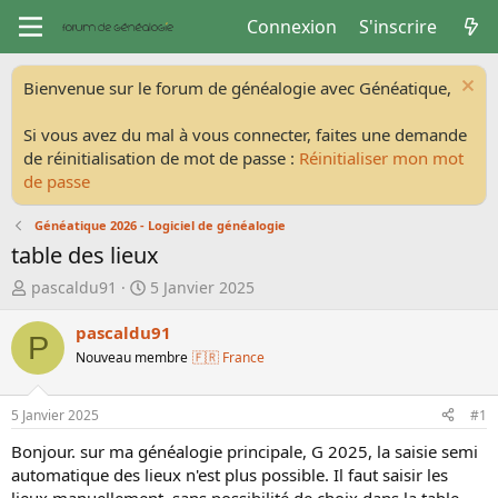
Connexion
S'inscrire
Bienvenue sur le forum de généalogie avec Généatique,
Si vous avez du mal à vous connecter, faites une demande
de réinitialisation de mot de passe :
Réinitialiser mon mot
de passe
Généatique 2026 - Logiciel de généalogie
table des lieux
A
D
pascaldu91
5 Janvier 2025
u
a
t
t
pascaldu91
P
e
e
Nouveau membre
🇫🇷 France
u
d
r
e
d
d
5 Janvier 2025
#1
e
é
Bonjour. sur ma généalogie principale, G 2025, la saisie semi
l
b
automatique des lieux n'est plus possible. Il faut saisir les
a
u
lieux manuellement, sans possibilité de choix dans la table
d
t