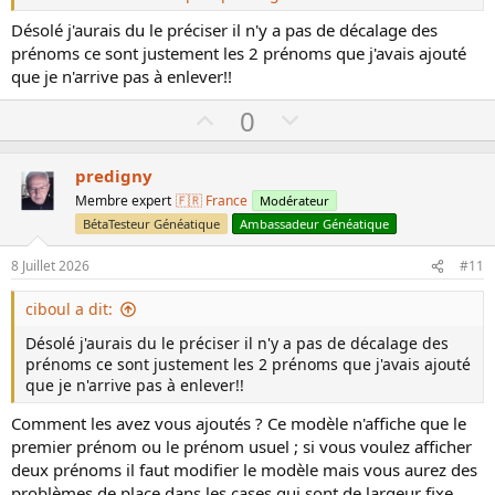
Désolé j'aurais du le préciser il n'y a pas de décalage des
Voir la pièce jointe 32019
prénoms ce sont justement les 2 prénoms que j'avais ajouté
que je n'arrive pas à enlever!!
Ceci dit ce modèle est particulièrement difficile à lire même
si son look verdoyant n'est pas déplaisant.
U
D
0
p
o
v
w
predigny
o
n
Membre expert
🇫🇷 France
Modérateur
t
v
BétaTesteur Généatique
Ambassadeur Généatique
e
o
8 Juillet 2026
#11
t
e
ciboul a dit:
Désolé j'aurais du le préciser il n'y a pas de décalage des
prénoms ce sont justement les 2 prénoms que j'avais ajouté
que je n'arrive pas à enlever!!
Comment les avez vous ajoutés ? Ce modèle n'affiche que le
premier prénom ou le prénom usuel ; si vous voulez afficher
deux prénoms il faut modifier le modèle mais vous aurez des
problèmes de place dans les cases qui sont de largeur fixe.