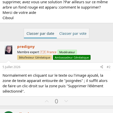
supprimer, avez vous une solution ?Par ailleurs sur ce même
a
u
arbre un fond rouge est apparu :comment le supprimer?
d
t
i
Merci de votre aide
s
Ciboul
c
u
s
Classer par date
Classer par vote
s
i
o
predigny
n
Membre expert
🇫🇷 France
Modérateur
BétaTesteur Généatique
Ambassadeur Généatique
5 Juillet 2026
#2
Normalement en cliquant sur le texte ou l'image ajouté, la
zone de texte apparait entourée de "poignées" ; il suffit alors
de faire un clic-droit sur la zone puis "Supprimer l'élément
sélectionné".
U
D
0
p
o
v
w