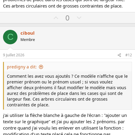
Ces arbres circulaires ont de grosses contraintes de place.
U
D
0
p
o
v
w
ciboul
C
o
n
Membre
t
v
e
o
9 Juillet 2026
#12
t
e
predigny a dit:
Comment les avez vous ajoutés ? Ce modèle n'affiche que le
premier prénom ou le prénom usuel ; si vous voulez
afficher deux prénoms il faut modifier le modèle mais vous
aurez des problèmes de place dans les cases qui sont de
largeur fixe. Ces arbres circulaires ont de grosses
contraintes de place.
j'ai utiliser la flèche blanche à gauche de l'écran : "ajouter un
texte sur le graphique" et j'ai pu ajouter les 2 prénoms. par
contre quand j'ai voulu les enlever en utilisant la fonction :
modification d'un texte placé cela ne fonctionne pas.