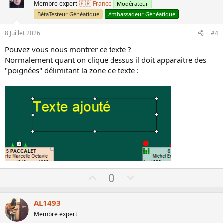
o
n
Membre expert
🇫🇷 France
Modérateur
t
v
BétaTesteur Généatique
Ambassadeur Généatique
e
o
8 Juillet 2026
#4
t
e
Pouvez vous nous montrer ce texte ?
Normalement quant on clique dessus il doit apparaitre des
"poignées" délimitant la zone de texte :
U
D
0
p
o
v
w
AL1493
o
n
Membre expert