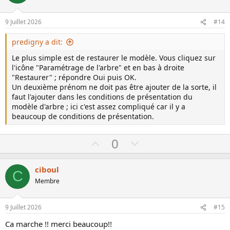
t
v
e
o
9 Juillet 2026
#14
t
e
predigny a dit:
Le plus simple est de restaurer le modèle. Vous cliquez sur
l'icône "Paramétrage de l'arbre" et en bas à droite
"Restaurer" ; répondre Oui puis OK.
Un deuxième prénom ne doit pas être ajouter de la sorte, il
faut l'ajouter dans les conditions de présentation du
modèle d'arbre ; ici c'est assez compliqué car il y a
beaucoup de conditions de présentation.
U
D
0
p
o
v
w
ciboul
C
o
n
Membre
t
v
e
o
9 Juillet 2026
#15
t
Ca marche !! merci beaucoup!!
e