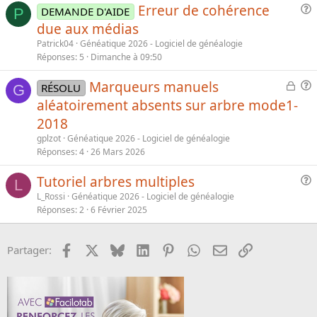
i
Erreur de cohérence
DEMANDE D'AIDE
P
o
u
due aux médias
n
e
Patrick04
Généatique 2026 - Logiciel de généalogie
s
Réponses
5
Dimanche à 09:50
t
i
F
Marqueurs manuels
RÉSOLU
G
o
e
u
aléatoirement absents sur arbre mode1-
n
r
e
2018
m
s
gplzot
Généatique 2026 - Logiciel de généalogie
é
t
Réponses
4
26 Mars 2026
i
o
Tutoriel arbres multiples
L
n
u
L_Rossi
Généatique 2026 - Logiciel de généalogie
e
Réponses
2
6 Février 2025
s
t
Facebook
X
Bluesky
LinkedIn
Pinterest
WhatsApp
Email
Lien
Partager:
i
o
n