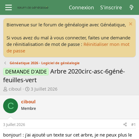
Connexion
S'inscrire
Bienvenue sur le forum de généalogie avec Généatique,
Si vous avez du mal à vous connecter, faites une demande
de réinitialisation de mot de passe :
Réinitialiser mon mot
de passe
Généatique 2026 - Logiciel de généalogie
Arbre 2020circ-asc-6géné-
DEMANDE D'AIDE
feuilles-vert
A
D
ciboul
3 Juillet 2026
u
a
t
t
ciboul
C
e
e
Membre
u
d
r
e
d
d
3 Juillet 2026
#1
e
é
bonjour! : j'ai ajouté un texte sur cet arbre, je ne peux plus le
l
b