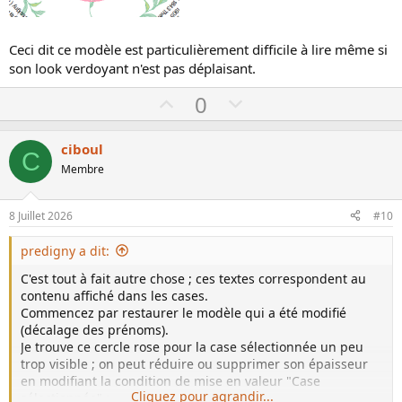
Ceci dit ce modèle est particulièrement difficile à lire même si
son look verdoyant n'est pas déplaisant.
U
D
0
p
o
v
w
ciboul
C
o
n
Membre
t
v
e
o
8 Juillet 2026
#10
t
e
predigny a dit:
C'est tout à fait autre chose ; ces textes correspondent au
contenu affiché dans les cases.
Commencez par restaurer le modèle qui a été modifié
(décalage des prénoms).
Je trouve ce cercle rose pour la case sélectionnée un peu
trop visible ; on peut réduire ou supprimer son épaisseur
en modifiant la condition de mise en valeur "Case
Cliquez pour agrandir...
sélectionnée" :