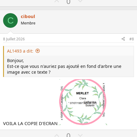
U
D
0
p
o
v
w
ciboul
C
o
n
Membre
t
v
e
o
8 Juillet 2026
#8
t
e
AL1493 a dit:
Bonjour,
Est-ce que vous n'auriez pas ajouté en fond d'arbre une
image avec ce texte ?
VOILA LA COPIE D'ECRAN
U
D
0