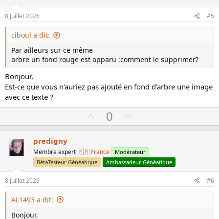
t
v
e
o
8 Juillet 2026
#5
t
e
ciboul a dit:
Par ailleurs sur ce même
arbre un fond rouge est apparu :comment le supprimer?
Bonjour,
Est-ce que vous n'auriez pas ajouté en fond d'arbre une image
avec ce texte ?
U
D
0
p
o
v
w
predigny
o
n
Membre expert
🇫🇷 France
Modérateur
t
v
BétaTesteur Généatique
Ambassadeur Généatique
e
o
8 Juillet 2026
#6
t
e
AL1493 a dit:
Bonjour,