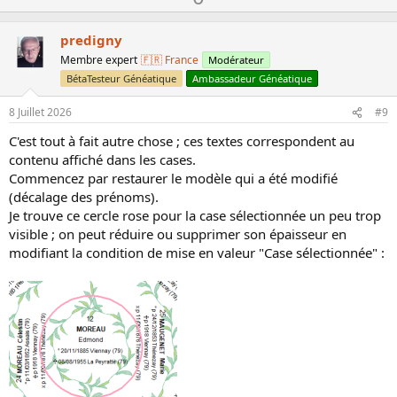
p
o
v
w
predigny
o
n
Membre expert
🇫🇷 France
Modérateur
t
v
BétaTesteur Généatique
Ambassadeur Généatique
e
o
8 Juillet 2026
#9
t
e
C'est tout à fait autre chose ; ces textes correspondent au
contenu affiché dans les cases.
Commencez par restaurer le modèle qui a été modifié
(décalage des prénoms).
Je trouve ce cercle rose pour la case sélectionnée un peu trop
visible ; on peut réduire ou supprimer son épaisseur en
modifiant la condition de mise en valeur "Case sélectionnée" :