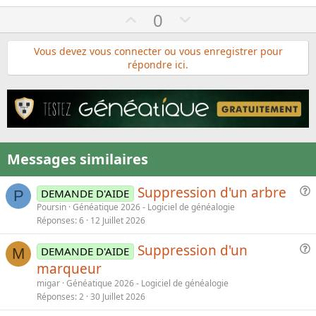
U
D
0
p
o
v
w
Vous devez vous connecter ou vous enregistrer pour
répondre ici.
o
n
t
v
e
o
t
e
Messages similaires
Suppression d'un arbre
DEMANDE D'AIDE
P
u
Poursin
Généatique 2026 - Logiciel de généalogie
e
Réponses
6
12 Juillet 2026
s
Suppression d'un
t
DEMANDE D'AIDE
M
u
i
marqueur
e
o
migar
Généatique 2026 - Logiciel de généalogie
s
n
Réponses
2
30 Juillet 2026
t