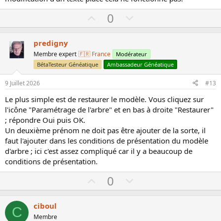
U
D
0
p
o
v
w
predigny
o
n
Membre expert
🇫🇷 France
Modérateur
t
v
BétaTesteur Généatique
Ambassadeur Généatique
e
o
9 Juillet 2026
#13
t
e
Le plus simple est de restaurer le modèle. Vous cliquez sur
l'icône "Paramétrage de l'arbre" et en bas à droite "Restaurer"
; répondre Oui puis OK.
Un deuxième prénom ne doit pas être ajouter de la sorte, il
faut l'ajouter dans les conditions de présentation du modèle
d'arbre ; ici c'est assez compliqué car il y a beaucoup de
conditions de présentation.
U
D
0
p
o
v
w
ciboul
C
o
n
Membre