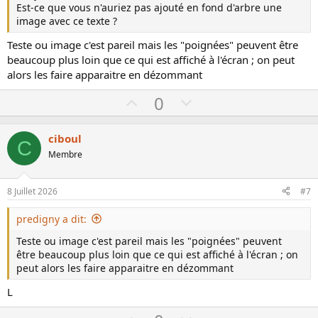
Est-ce que vous n'auriez pas ajouté en fond d'arbre une
image avec ce texte ?
Teste ou image c'est pareil mais les "poignées" peuvent être
beaucoup plus loin que ce qui est affiché à l'écran ; on peut
alors les faire apparaitre en dézommant
U
D
0
p
o
v
w
ciboul
C
o
n
Membre
t
v
e
o
8 Juillet 2026
#7
t
e
predigny a dit:
Teste ou image c'est pareil mais les "poignées" peuvent
être beaucoup plus loin que ce qui est affiché à l'écran ; on
peut alors les faire apparaitre en dézommant
L