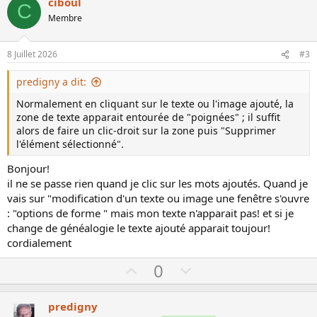
ciboul
C
o
n
Membre
t
v
e
o
8 Juillet 2026
#3
t
e
predigny a dit:
Normalement en cliquant sur le texte ou l'image ajouté, la
zone de texte apparait entourée de "poignées" ; il suffit
alors de faire un clic-droit sur la zone puis "Supprimer
l'élément sélectionné".
Bonjour!
il ne se passe rien quand je clic sur les mots ajoutés. Quand je
vais sur "modification d'un texte ou image une fenêtre s'ouvre
: "options de forme " mais mon texte n'apparait pas! et si je
change de généalogie le texte ajouté apparait toujour!
cordialement
U
D
0
p
o
v
w
predigny