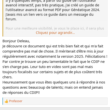
Il y a quelques temps, à partir du guide de l'utilisateur
avancé interactif, pas très pratique, j'ai créé un guide de
l'utilisateur avancé au format PDF pour Généatique 2024.
J'avais mis un lien vers ce guide dans un message du
forum.
Pour une meilleure visibilité, je vous le place ici, il sera plus
Cliquez pour agrandir...
facile à retrouver.
Bonjour Deleau,
Pour télécharger ce guide, cliquez sur le lien suivant :
Je découvre ce document qui est très bien fait et qui m'a fait
Guide de l'utilisateur avancé - Geneatique 2024
comprendre pas mal de chose. Il mériterait d'être mis à jour
régulièrement avec notamment la version 2025. Félicitations !
Par contre je trouve un peu lamentable le fait que le CDIP ne
s'en charge pas. Leur tuto en video sont pas mal mais
toujours focalisés sur certains sujets et de plus coûtent très
chers.
Heureusement que vous êtes quelques uns à répondre à nos
questions avec beaucoup de talents; mais on entend jamais
de réponses du CDIP!!
Profasser
L
e