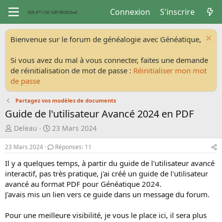
Connexion
S'inscrire
Bienvenue sur le forum de généalogie avec Généatique,
Si vous avez du mal à vous connecter, faites une demande
de réinitialisation de mot de passe :
Réinitialiser mon mot
de passe
Partagez vos modèles de documents
Guide de l'utilisateur Avancé 2024 en PDF
A
D
Deleau
23 Mars 2024
u
a
t
t
23 Mars 2024
Réponses: 11
e
e
Il y a quelques temps, à partir du guide de l'utilisateur avancé
u
d
interactif, pas très pratique, j'ai créé un guide de l'utilisateur
r
e
avancé au format PDF pour Généatique 2024.
d
d
e
é
J'avais mis un lien vers ce guide dans un message du forum.
l
b
a
u
Pour une meilleure visibilité, je vous le place ici, il sera plus
d
t