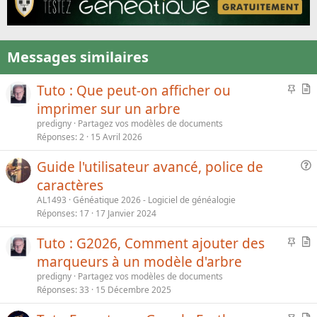
Messages similaires
I
Tuto : Que peut-on afficher ou
m
r
imprimer sur un arbre
p
t
predigny
Partagez vos modèles de documents
o
i
Réponses
2
15 Avril 2026
r
c
t
l
Guide l'utilisateur avancé, police de
a
e
u
caractères
n
e
AL1493
Généatique 2026 - Logiciel de généalogie
t
s
Réponses
17
17 Janvier 2024
e
t
i
I
Tuto : G2026, Comment ajouter des
o
m
r
marqueurs à un modèle d'arbre
n
p
t
predigny
Partagez vos modèles de documents
o
i
Réponses
33
15 Décembre 2025
r
c
t
l