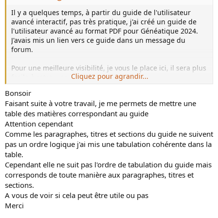
Il y a quelques temps, à partir du guide de l'utilisateur
avancé interactif, pas très pratique, j'ai créé un guide de
l'utilisateur avancé au format PDF pour Généatique 2024.
J'avais mis un lien vers ce guide dans un message du
forum.
Pour une meilleure visibilité, je vous le place ici, il sera plus
Cliquez pour agrandir...
facile à retrouver.
Bonsoir
Pour télécharger ce guide, cliquez sur le lien suivant :
Faisant suite à votre travail, je me permets de mettre une
Guide de l'utilisateur avancé - Geneatique 2024
table des matières correspondant au guide
Attention cependant
Comme les paragraphes, titres et sections du guide ne suivent
pas un ordre logique j'ai mis une tabulation cohérente dans la
table.
Cependant elle ne suit pas l'ordre de tabulation du guide mais
corresponds de toute manière aux paragraphes, titres et
sections.
A vous de voir si cela peut être utile ou pas
Merci