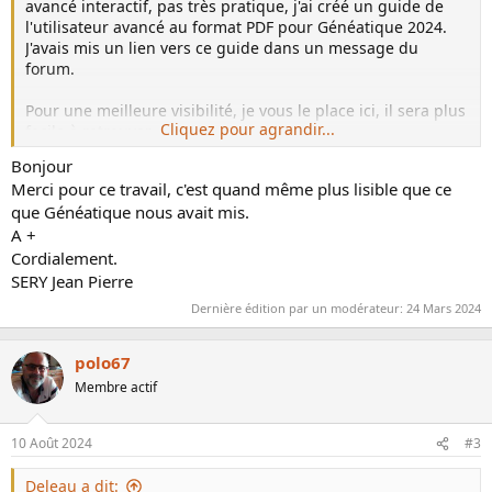
avancé interactif, pas très pratique, j'ai créé un guide de
l'utilisateur avancé au format PDF pour Généatique 2024.
J'avais mis un lien vers ce guide dans un message du
forum.
Pour une meilleure visibilité, je vous le place ici, il sera plus
Cliquez pour agrandir...
facile à retrouver.
Bonjour
Pour télécharger ce guide, cliquez sur le lien suivant :
Merci pour ce travail, c'est quand même plus lisible que ce
Guide de l'utilisateur avancé - Geneatique 2024
que Généatique nous avait mis.
A +
Cordialement.
SERY Jean Pierre
Dernière édition par un modérateur:
24 Mars 2024
polo67
Membre actif
10 Août 2024
#3
Deleau a dit: