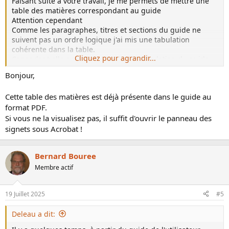
Faisant suite à votre travail, je me permets de mettre une
table des matières correspondant au guide
Attention cependant
Comme les paragraphes, titres et sections du guide ne
suivent pas un ordre logique j'ai mis une tabulation
cohérente dans la table.
Cliquez pour agrandir...
Cependant elle ne suit pas l'ordre de tabulation du guide
mais corresponds de toute manière aux paragraphes, titres
Bonjour,
et sections.
A vous de voir si cela peut être utile ou pas
Cette table des matières est déjà présente dans le guide au
Merci
format PDF.
Si vous ne la visualisez pas, il suffit d'ouvrir le panneau des
signets sous Acrobat !
Bernard Bouree
Membre actif
19 Juillet 2025
#5
Deleau a dit: