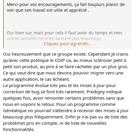
Merci pour vos encouragements, ça fait toujours plaisir de
voir que son travail est utile et apprécié .
Oui bien sur, mais pour cela il faut avoir du temps et mes
autres activités ne m'en laissent pas beaucoup.
Cliquez pour agrandir...
Oui heureusement que ce groupe existe. Cependant je crains
qu'avec cette politique le CDIP va, au mieux scléroser petit à
Là je suis entièrement d'accord, pas mal d'utilisateurs ont
petit son produit, au pire à se faire racheter par un plus gros.
demandé le retour d'aide au format PDF, et pour ma part,
Ce qui veut dire que nous devons pouvoir migrer vers une
j'ai même demandé qu'ils le fassent avec des signets,
comme je l'ai fait pour ce guide avancé2024.
autre application, le cas échéant.
Malheureusement, ils ont décidé il y a quelques années de
Le programme évolue très peu et les mises à jour pour
passer au format CHM et ils n'ont pas l'air de vouloir en
correction de bug se font très rarement. Predigny indique
changer.
quelques fois, avoir remonter certains problèmes sans que
Depuis des années je dis (au risque de me faire "pourrir"),
nous en voyons le retour. Pour un programme comme
que leur documentation est une véritable misère, ils sont
Généatique on pourrait s'attendre à recevoir des mises à jour
incapables de faire une documentation correcte. Dans mon
beaucoup plus fréquemment. Enfin je n'ai pas vu de liste des
domaine d'activité, ces gens là auraient été virés depuis
problèmes pris en compte, ni de liste de nouvelles
bien longtemps. Cela dit, un bonne documentation n'est
fonctionnalités.
pas si aisée à réaliser et pour être réellement efficace elle