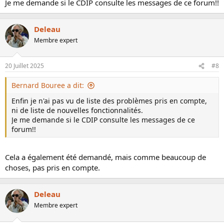
devrait être réalisée (ou du moins initialisée) par les
Je me demande si le CDIP consulte les messages de ce forum!!
développeurs eux-mêmes. Je comprend que d'un coté
purement commercial ce n'est peut-être pas très rentable.
Deleau
Un très gros effort à faire par le CDIP sur ce point.
Membre expert
20 Juillet 2025
#8
Peut-être pas du talent, mais de la bonne volonté......
Bernard Bouree a dit:
Ce forum est un forum d'entraide entre utilisateurs, celui-ci
fonctionne plutôt bien avec des membres qui ont une
Enfin je n'ai pas vu de liste des problèmes pris en compte,
grande maîtrise du logiciel, je ne les citerai pas, tout le
ni de liste de nouvelles fonctionnalités.
monde ici les connais, chacun avec ses particularités,
Je me demande si le CDIP consulte les messages de ce
même si parfois on peut un peu perdre patience mais on
forum!!
n'abandonne pas......
Cela a également été demandé, mais comme beaucoup de
choses, pas pris en compte.
Mais pourquoi donc voulez vous qu'ils répondent ici ? Ils
ont des gens qui le font à leur place, et puis je vous
rappelle qu'ils nous facturent leur assistance, et comme
Deleau
vous le dite leur peu de documentation. S'ils nous
Membre expert
apportaient des réponses ici, ça serai couper la branche
sur laquelle ils sont assis ! !