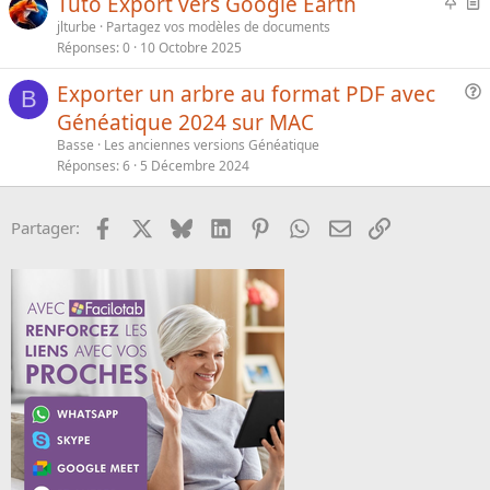
I
Tuto Export vers Google Earth
a
e
m
r
jlturbe
Partagez vos modèles de documents
n
p
t
Réponses
0
10 Octobre 2025
t
o
i
e
Exporter un arbre au format PDF avec
r
c
B
u
t
l
Généatique 2024 sur MAC
e
a
e
Basse
Les anciennes versions Généatique
s
n
Réponses
6
5 Décembre 2024
t
t
i
e
Facebook
X
Bluesky
LinkedIn
Pinterest
WhatsApp
Email
Lien
Partager:
o
n