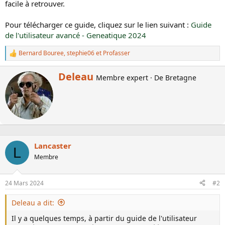
facile à retrouver.
i
s
Pour télécharger ce guide, cliquez sur le lien suivant :
Guide
c
de l'utilisateur avancé - Geneatique 2024
u
s
Bernard Bouree
,
stephie06
et
Profasser
L
s
e
i
s
W
Deleau
o
Membre expert
·
De
Bretagne
r
r
n
é
i
a
t
c
t
t
i
e
o
n
n
b
s
Lancaster
L
y
:
Membre
24 Mars 2024
#2
Deleau a dit:
Il y a quelques temps, à partir du guide de l'utilisateur