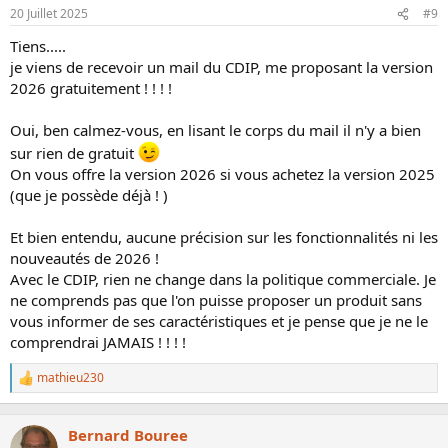
20 Juillet 2025
#9
Il faut que l'on continue à s'entraider entre utilisateurs....
Tiens.....
je viens de recevoir un mail du CDIP, me proposant la version
2026 gratuitement ! ! ! !
Oui, ben calmez-vous, en lisant le corps du mail il n'y a bien
sur rien de gratuit
On vous offre la version 2026 si vous achetez la version 2025
(que je possède déjà ! )
Et bien entendu, aucune précision sur les fonctionnalités ni les
nouveautés de 2026 !
Avec le CDIP, rien ne change dans la politique commerciale. Je
ne comprends pas que l'on puisse proposer un produit sans
vous informer de ses caractéristiques et je pense que je ne le
comprendrai JAMAIS ! ! ! !
mathieu230
L
e
s
r
Bernard Bouree