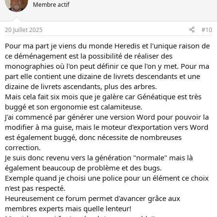
é
Membre actif
a
c
t
20 Juillet 2025
#10
i
o
Pour ma part je viens du monde Heredis et l'unique raison de
n
s
ce déménagement est la possibilité de réaliser des
:
monographies où l'on peut définir ce que l'on y met. Pour ma
part elle contient une dizaine de livrets descendants et une
dizaine de livrets ascendants, plus des arbres.
Mais cela fait six mois que je galère car Généatique est très
buggé et son ergonomie est calamiteuse.
J'ai commencé par générer une version Word pour pouvoir la
modifier à ma guise, mais le moteur d'exportation vers Word
est également buggé, donc nécessite de nombreuses
correction.
Je suis donc revenu vers la génération "normale" mais là
également beaucoup de problème et des bugs.
Exemple quand je choisi une police pour un élément ce choix
n'est pas respecté.
Heureusement ce forum permet d'avancer grâce aux
membres experts mais quelle lenteur!