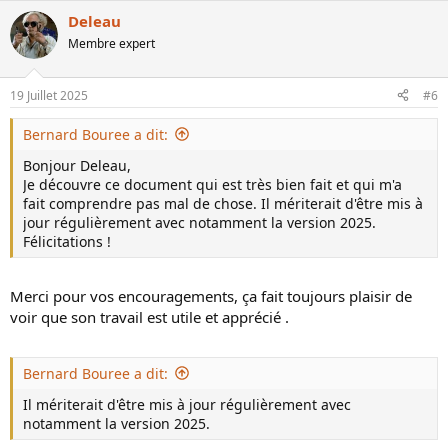
s
r
Deleau
é
Membre expert
a
c
t
19 Juillet 2025
#6
i
o
n
Bernard Bouree a dit:
s
:
Bonjour Deleau,
Je découvre ce document qui est très bien fait et qui m'a
fait comprendre pas mal de chose. Il mériterait d'être mis à
jour régulièrement avec notamment la version 2025.
Félicitations !
Merci pour vos encouragements, ça fait toujours plaisir de
voir que son travail est utile et apprécié .
Bernard Bouree a dit:
Il mériterait d'être mis à jour régulièrement avec
notamment la version 2025.