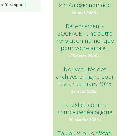
généalogie nomade
à l'étranger
28 mai 2026 -
Recensements
SOCFACE : une autre
révolution numérique
pour votre arbre ...
25 mars 2026 -
Nouveautés des
archives en ligne pour
février et mars 2023
17 avril 2023 -
La justice comme
source généalogique
20 février 2023 -
Toujours plus d'état-