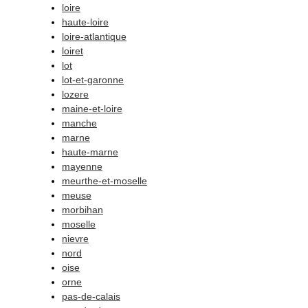
loire
haute-loire
loire-atlantique
loiret
lot
lot-et-garonne
lozere
maine-et-loire
manche
marne
haute-marne
mayenne
meurthe-et-moselle
meuse
morbihan
moselle
nievre
nord
oise
orne
pas-de-calais