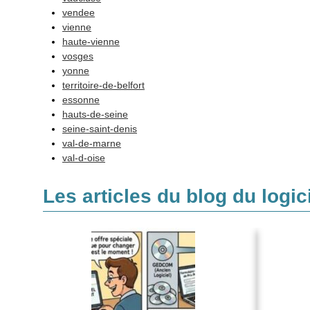
vendee
vienne
haute-vienne
vosges
yonne
territoire-de-belfort
essonne
hauts-de-seine
seine-saint-denis
val-de-marne
val-d-oise
Les articles du blog du logi