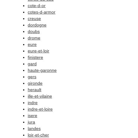
cote-d-or
cotes-d-armor
creuse
dordogne
doubs
drome
eure
eure-et-loir
finistere
gard
haute-garonne
gers
gironde
herault
ille-et-vilaine
indre
indre-et-loire
isere
jura
landes
loir-et-cher