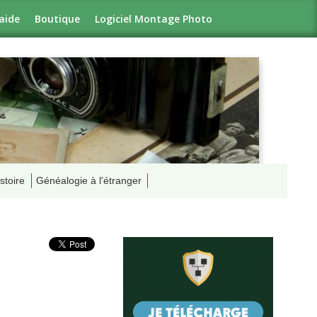
aide
Boutique
Logiciel Montage Photo
stoire
Généalogie à l'étranger