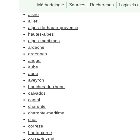
Méthodologie
Sources
Recherches
Logiciels e
ain
aisne
allier
alpes-de-haute-provence
hautes-alpes
alpes-maritimes
ardeche
ardennes
ariège
aube
aude
aveyron
bouches-du-rhone
calvados
cantal
charente
charente-maritime
cher
correze
haute-corse
corse-du-sud