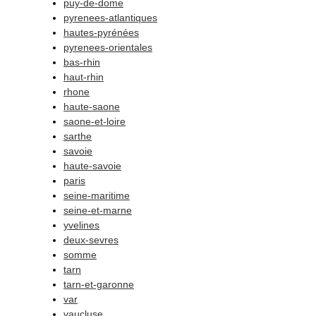
puy-de-dome
pyrenees-atlantiques
hautes-pyrénées
pyrenees-orientales
bas-rhin
haut-rhin
rhone
haute-saone
saone-et-loire
sarthe
savoie
haute-savoie
paris
seine-maritime
seine-et-marne
yvelines
deux-sevres
somme
tarn
tarn-et-garonne
var
vaucluse