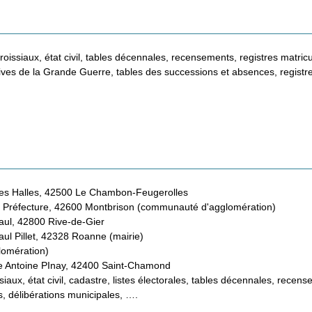
roissiaux, état civil, tables décennales, recensements, registres matric
ives de la Grande Guerre, tables des successions et absences, registr
des Halles, 42500 Le Chambon-Feugerolles
la Préfecture, 42600 Montbrison (communauté d'agglomération)
aul, 42800 Rive-de-Gier
aul Pillet, 42328 Roanne (mairie)
omération)
ue Antoine PInay, 42400 Saint-Chamond
siaux, état civil, cadastre, listes électorales, tables décennales, recen
s, délibérations municipales, ….