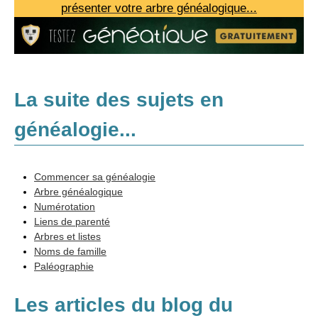
présenter votre arbre généalogique...
La suite des sujets en
généalogie...
Méthodologie
Commencer sa généalogie
Arbre généalogique
Sources
Numérotation
Liens de parenté
Recherches
Arbres et listes
Logiciels et internet
Noms de famille
Paléographie
Adresses
Les articles du blog du
Annexes