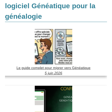
Généalogie et Histoire
logiciel Généatique pour la
Généalogie à l'étranger
généalogie
Le guide complet pour migrer vers Généatique
5 juin 2026