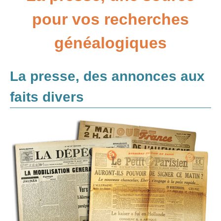
pour vos recherches
Adresses
Annexes
généalogiques
Généalogie et Histoire
Généalogie à l'étranger
La presse, des annonces aux
faits divers