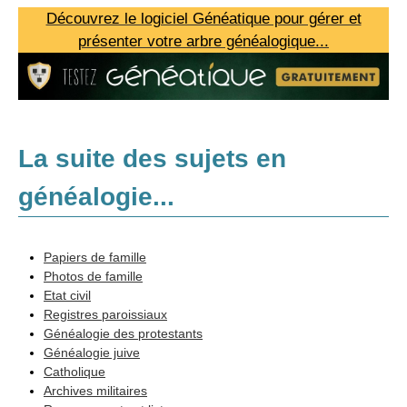
Découvrez le logiciel Généatique pour gérer et
présenter votre arbre généalogique...
La suite des sujets en
généalogie...
Méthodologie
Papiers de famille
Photos de famille
Sources
Etat civil
Registres paroissiaux
Recherches
Généalogie des protestants
Logiciels et internet
Généalogie juive
Catholique
Adresses
Archives militaires