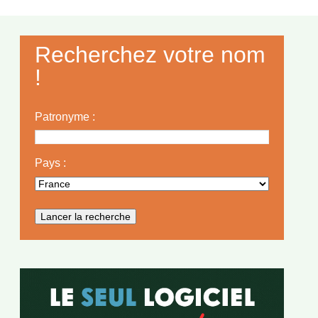
Recherchez votre nom
!
Patronyme :
Pays :