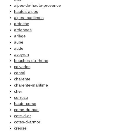
alpes-de-haute-provence
Recherches
hautes-alpes
Logiciels et internet
alpes-maritimes
ardeche
Adresses
ardennes
ariège
Annexes
aube
aude
Généalogie et Histoire
aveyron
Généalogie à l'étranger
bouches-du-rhone
calvados
cantal
charente
charente-maritime
cher
correze
haute-corse
corse-du-sud
cote-d-or
cotes-d-armor
creuse