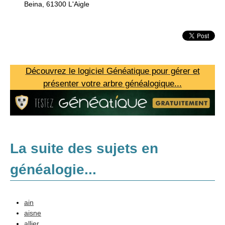
Beina, 61300 L'Aigle
Découvrez le logiciel Généatique pour gérer et
présenter votre arbre généalogique...
La suite des sujets en
généalogie...
Méthodologie
ain
aisne
Sources
allier