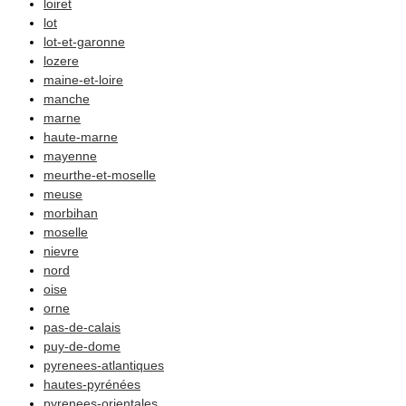
loiret
lot
lot-et-garonne
lozere
maine-et-loire
manche
marne
haute-marne
mayenne
meurthe-et-moselle
meuse
morbihan
moselle
nievre
nord
oise
orne
pas-de-calais
puy-de-dome
pyrenees-atlantiques
hautes-pyrénées
pyrenees-orientales