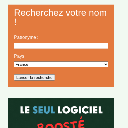
Recherchez votre nom
!
Patronyme :
Pays :