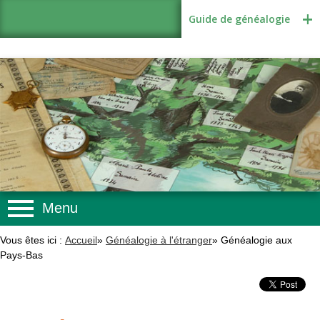
Guide de généalogie
Menu
Méthodologie
Vous êtes ici :
Accueil
»
Généalogie à l'étranger
»
Généalogie aux
Pays-Bas
Sources
Recherches
Logiciels et internet