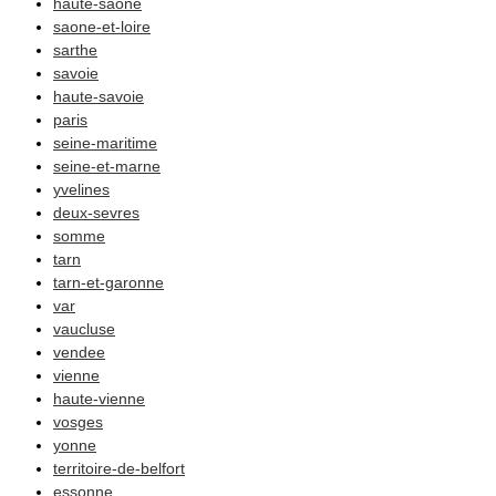
haute-saone
saone-et-loire
sarthe
savoie
haute-savoie
paris
seine-maritime
seine-et-marne
yvelines
deux-sevres
somme
tarn
tarn-et-garonne
var
vaucluse
vendee
vienne
haute-vienne
vosges
yonne
territoire-de-belfort
essonne