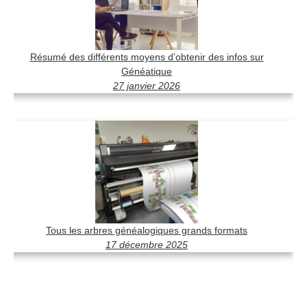
Résumé des différents moyens d’obtenir des infos sur
Généatique
27 janvier 2026
Tous les arbres généalogiques grands formats
17 décembre 2025