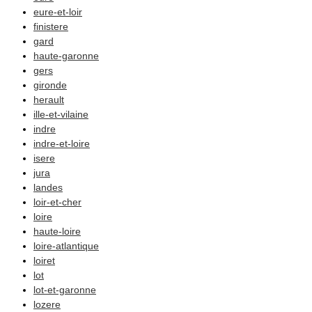
eure-et-loir
finistere
gard
haute-garonne
gers
gironde
herault
ille-et-vilaine
indre
indre-et-loire
isere
jura
landes
loir-et-cher
loire
haute-loire
loire-atlantique
loiret
lot
lot-et-garonne
lozere