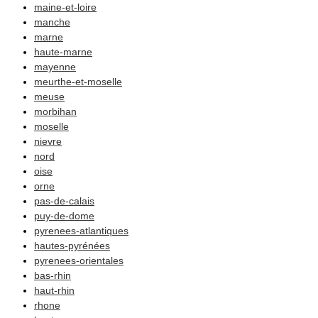
maine-et-loire
manche
marne
haute-marne
mayenne
meurthe-et-moselle
meuse
morbihan
moselle
nievre
nord
oise
orne
pas-de-calais
puy-de-dome
pyrenees-atlantiques
hautes-pyrénées
pyrenees-orientales
bas-rhin
haut-rhin
rhone