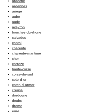
ardeche
Adresses
ardennes
ariège
Annexes
aube
aude
Généalogie et Histoire
aveyron
Généalogie à l'étranger
bouches-du-rhone
calvados
cantal
charente
charente-maritime
cher
correze
haute-corse
corse-du-sud
cote-d-or
cotes-d-armor
creuse
dordogne
doubs
drome
eure