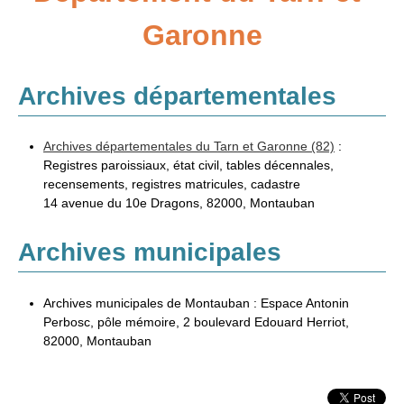
Garonne
Adresses
Annexes
Archives départementales
Généalogie et Histoire
Généalogie à l'étranger
Archives départementales du Tarn et Garonne (82)
:
Registres paroissiaux, état civil, tables décennales,
recensements, registres matricules, cadastre
14 avenue du 10e Dragons, 82000, Montauban
Archives municipales
Archives municipales de Montauban : Espace Antonin
Perbosc, pôle mémoire, 2 boulevard Edouard Herriot,
82000, Montauban