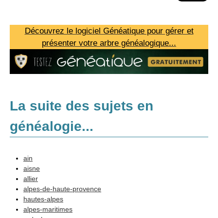
Découvrez le logiciel Généatique pour gérer et
présenter votre arbre généalogique...
La suite des sujets en
généalogie...
Méthodologie
ain
aisne
Sources
allier
alpes-de-haute-provence
Recherches
hautes-alpes
Logiciels et internet
alpes-maritimes