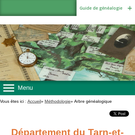
Guide de généalogie
Menu
Méthodologie
Vous êtes ici :
Accueil
»
Méthodologie
»
Arbre généalogique
Sources
Recherches
Département du Tarn-et-
Logiciels et internet