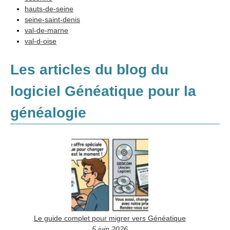
hauts-de-seine
seine-saint-denis
val-de-marne
val-d-oise
Les articles du blog du
logiciel Généatique pour la
généalogie
Le guide complet pour migrer vers Généatique
5 juin 2026