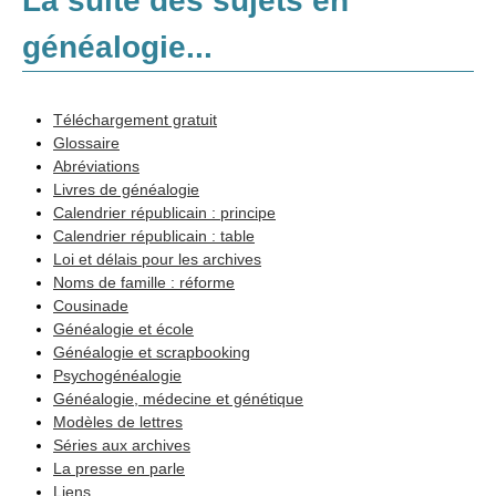
La suite des sujets en
généalogie...
Méthodologie
Téléchargement gratuit
Glossaire
Sources
Abréviations
Livres de généalogie
Recherches
Calendrier républicain : principe
Logiciels et internet
Calendrier républicain : table
Loi et délais pour les archives
Adresses
Noms de famille : réforme
Cousinade
Annexes
Généalogie et école
Généalogie et scrapbooking
Généalogie et Histoire
Psychogénéalogie
Généalogie à l'étranger
Généalogie, médecine et génétique
Modèles de lettres
Séries aux archives
La presse en parle
Liens