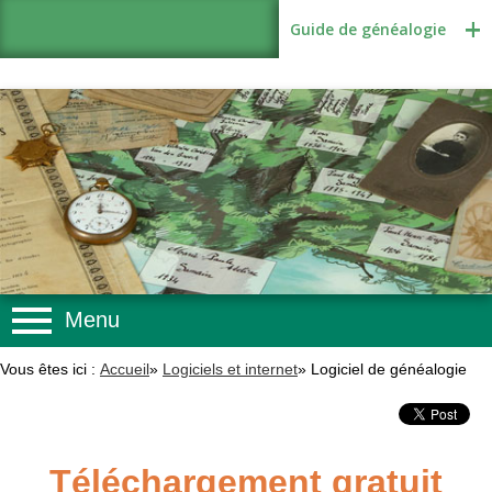
Guide de généalogie
Menu
Méthodologie
Vous êtes ici :
Accueil
»
Logiciels et internet
»
Logiciel de généalogie
Sources
Recherches
Téléchargement gratuit
Logiciels et internet