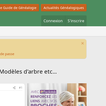
 le Guide de Généalogie
Actualités Généalogiques
Connexion
S'inscrire
 de passe
odèles d'arbre etc...
#1