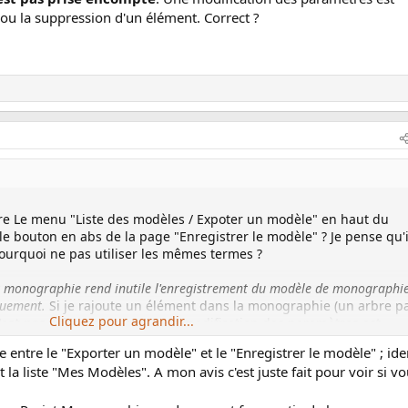
 ou la suppression d'un élément. Correct ?
entre Le menu "Liste des modèles / Expoter un modèle" en haut du
e bouton en abs de la page "Enregistrer le modèle" ? Je pense qu'i
s pourquoi ne pas utiliser les mêmes termes ?
t monographie rend inutile l'enregistrement du modèle de monographie
iquement.
Si je rajoute un élément dans la monographie (un arbre p
Cliquez pour agrandir...
'est pas prise encompte
. Une modification des paramètres est
n ou la suppression d'un élément. Correct ?
nce entre le "Exporter un modèle" et le "Enregistrer le modèle" ; id
t la liste "Mes Modèles". A mon avis c'est juste fait pour voir si v