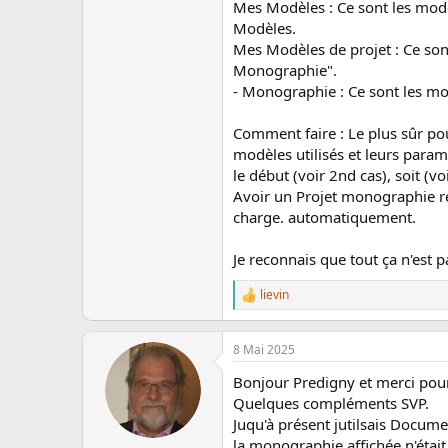
Mes Modèles : Ce sont les mod
Modèles.
Mes Modèles de projet : Ce sont 
Monographie".
- Monographie : Ce sont les mo
Comment faire : Le plus sûr po
modèles utilisés et leurs param
le début (voir 2nd cas), soit 
Avoir un Projet monographie re
charge. automatiquement.
Je reconnais que tout ça n'est 
lievin
L
e
s
r
8 Mai 2025
é
Bonjour Predigny et merci pour
a
c
Quelques compléments SVP.
t
Juqu'à présent jutilsais Docu
i
la monographie affichée n'était 
o