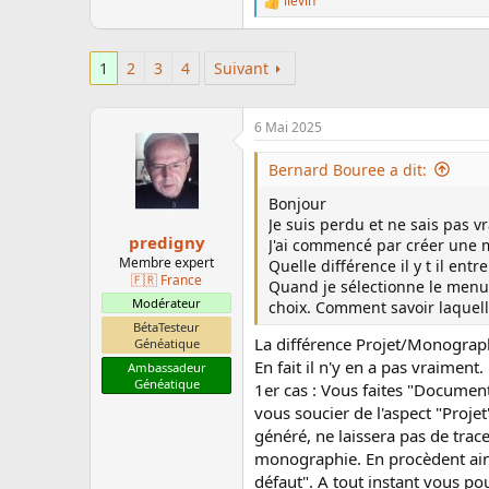
lievin
L
e
s
r
1
2
3
4
Suivant
é
a
c
6 Mai 2025
t
i
o
Bernard Bouree a dit:
n
s
Bonjour
:
Je suis perdu et ne sais pas 
predigny
J'ai commencé par créer une
Membre expert
Quelle différence il y t il ent
🇫🇷 France
Quand je sélectionne le men
Modérateur
choix. Comment savoir laquell
BétaTesteur
La différence Projet/Monograph
Généatique
En fait il n'y en a pas vraiment.
Ambassadeur
Généatique
1er cas : Vous faites "Docume
vous soucier de l'aspect "Proje
généré, ne laissera pas de trac
monographie. En procèdent ainsi 
défaut". A tout instant vous po