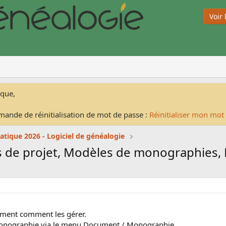
Voir
ique,
mande de réinitialisation de mot de passe :
Réinitialiser mon mot
atique 2026 - Logiciel de généalogie
 de projet, Modèles de monographies, M
aiment comment les gérer.
monographie via le menu Document / Monographie.