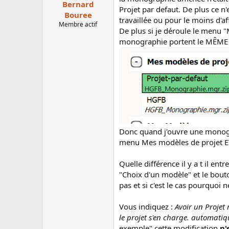
Bernard
n
Projet par defaut. De plus ce n
Bouree
s
travaillée ou pour le moins d'a
:
Membre actif
De plus si je déroule le menu "
monographie portent le MÊM
Donc quand j'ouvre une monogr
menu Mes modèles de projet ET s
Quelle différence il y a t il e
"Choix d'un modèle" et le bouto
pas et si c'est le cas pourquoi 
Vous indiquez :
Avoir un Projet
le projet s'en charge. automati
exemple" cette modification
n'