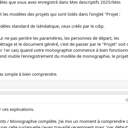
èles que vous avez enregistré dans Mes descriptifs 2025/Mes
les modèles des projets qui sont listés dans l'onglet "Projet :
dèles standard de Généatique, ceux créés par le cdip.
ur ne pas perdre les paramètres, les personnes de départ, les
étrage et le document généré, c'est de passer par le "Projet" soit 
(voir 1er cas) quand votre monographie commence à bien fonctionn
nd inutile l'enregistrement du modèle de monographie, le projet
pas simple à bien comprendre.
 ces explications.
ments / Monographie complète. J'ai mis un moment à comprendre 
pas celle surlaquelle j'avais travaillé recemment mais "par défaut"