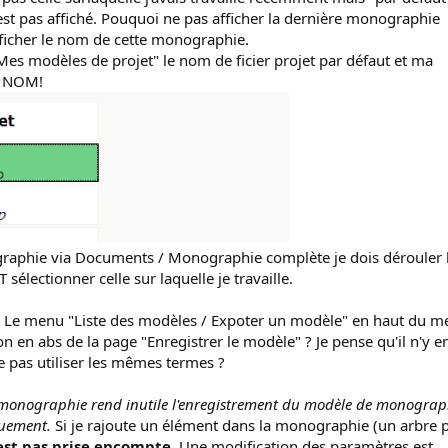
'est pas affiché. Pouquoi ne pas afficher la dernière monographie
fficher le nom de cette monographie.
Mes modèles de projet" le nom de ficier projet par défaut et ma
E NOM!
aphie via Documents / Monographie complète je dois dérouler 
électionner celle sur laquelle je travaille.
ntre Le menu "Liste des modèles / Expoter un modèle" en haut du 
n en abs de la page "Enregistrer le modèle" ? Je pense qu'il n'y e
ne pas utiliser les mêmes termes ?
 monographie rend inutile l'enregistrement du modèle de monograp
quement.
Si je rajoute un élément dans la monographie (un arbre 
est pas prise encompte
. Une modification des paramètres est