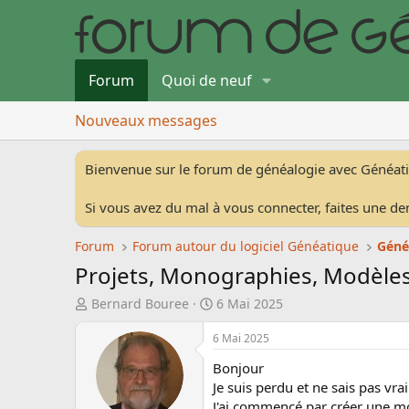
Forum
Quoi de neuf
Nouveaux messages
Bienvenue sur le forum de généalogie avec Généat
Si vous avez du mal à vous connecter, faites une de
Forum
Forum autour du logiciel Généatique
Géné
Projets, Monographies, Modèles
A
D
Bernard Bouree
6 Mai 2025
u
a
t
t
6 Mai 2025
e
e
Bonjour
u
d
Je suis perdu et ne sais pas vr
r
e
J'ai commencé par créer une 
d
d