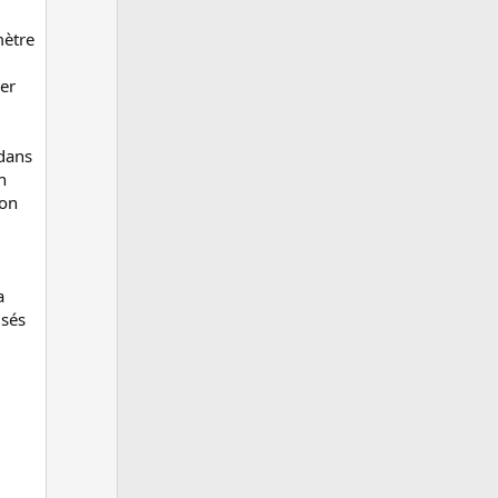
mètre
rer
dans
n
son
a
isés