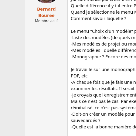
e
é
Quelle différence il y t il entr
Bernard
l
b
Quand je sélectionne le menu 
Bouree
a
u
Comment savoir laquelle ?
Membre actif
d
t
i
Le menu "Choix d'un modèle" p
s
-Liste des modèles (de quels mod
c
-Mes modèles de projet ou mo
u
-Mes modèles : quelle différen
s
-Monographie ? Encore des mo
s
i
o
Je travaille sur une monographi
n
PDF, etc.
-A chaque fois que je fais une 
examiner les résultats. Il serai
-Je croyais que l'enregistremen
Mais ce n'est pas le cas. Par ex
réinitialisé. ce n'est pas systém
-Doit-on créer un modèle pour c
sauvegardés ?
-Quelle est la bonne manière de