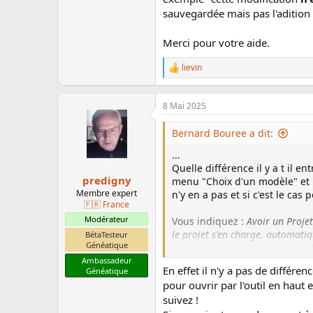
sauvegardée mais pas l'adition
Merci pour votre aide.
lievin
L
e
s
r
8 Mai 2025
é
a
Bernard Bouree a dit:
c
t
...
i
Quelle différence il y a t il 
o
predigny
menu "Choix d'un modèle" et l
n
Membre expert
n'y en a pas et si c'est le ca
s
🇫🇷 France
:
Modérateur
Vous indiquez :
Avoir un Proje
le projet s'en charge. automat
BétaTesteur
Généatique
exemple" cette modification
n
sauvegardée mais pas l'aditio
Ambassadeur
En effet il n'y a pas de différe
Généatique
pour ouvrir par l'outil en haut e
Merci pour votre aide.
suivez !