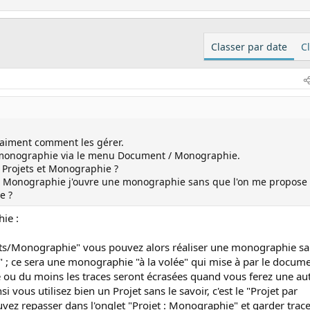
Classer par date
C
vraiment comment les gérer.
 monographie via le menu Document / Monographie.
re Projets et Monographie ?
u Monographie j'ouvre une monographie sans que l'on me propose
e ?
ie :
nts/Monographie" vous pouvez alors réaliser une monographie s
t" ; ce sera une monographie "à la volée" qui mise à par le docum
e ou du moins les traces seront écrasées quand vous ferez une au
vous utilisez bien un Projet sans le savoir, c'est le "Projet par
uvez repasser dans l'onglet "Projet : Monographie" et garder trac