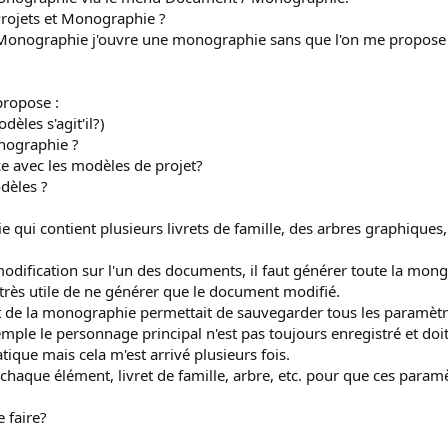
e Projets et Monographie ?
Monographie j'ouvre une monographie sans que l'on me propose 
ropose :
èles s'agit'il?)
nographie ?
ce avec les modèles de projet?
dèles ?
e qui contient plusieurs livrets de famille, des arbres graphiques
modification sur l'un des documents, il faut générer toute la mon
t très utile de ne générer que le document modifié.
t de la monographie permettait de sauvegarder tous les paramètres
emple le personnage principal n'est pas toujours enregistré et doit
atique mais cela m'est arrivé plusieurs fois.
haque élément, livret de famille, arbre, etc. pour que ces param
 faire?