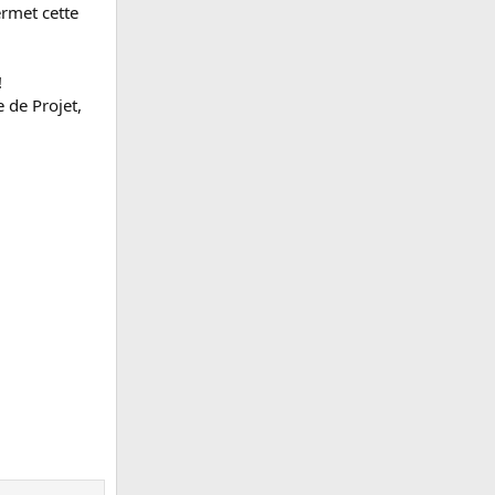
ermet cette
!
 de Projet,