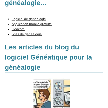
généalogie...
Méthodologie
Logiciel de généalogie
Application mobile gratuite
Sources
Gedcom
Sites de généalogie
Recherches
Logiciels et internet
Les articles du blog du
Adresses
logiciel Généatique pour la
Annexes
généalogie
Généalogie et Histoire
Généalogie à l'étranger