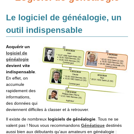
Adresses
Le logiciel de généalogie, un
Annexes
outil indispensable
Généalogie et Histoire
Généalogie à l'étranger
Acquérir un
logiciel de
généalogie
devient vite
indispensable
.
En effet, on
accumule
rapidement des
informations,
des données qui
deviennent difficiles à classer et à retrouver.
Il existe de nombreux
logiciels de généalogie
. Tous ne se
valent pas ! Nous vous recommandons
Généatique
destinés
aussi bien aux débutants qu'aux amateurs en généalogie :