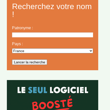
Recherchez votre nom
!
Patronyme :
Pays :